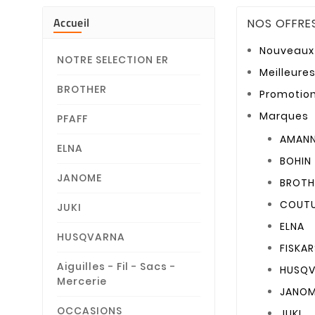
Accueil
NOS OFFRE
Nouveaux 
NOTRE SELECTION ER
Meilleure
BROTHER
Promotio
Marques
PFAFF
AMAN
ELNA
BOHIN
JANOME
BROTH
COUTU
JUKI
ELNA
HUSQVARNA
FISKAR
Aiguilles - Fil - Sacs -
HUSQV
Mercerie
JANO
OCCASIONS
JUKI