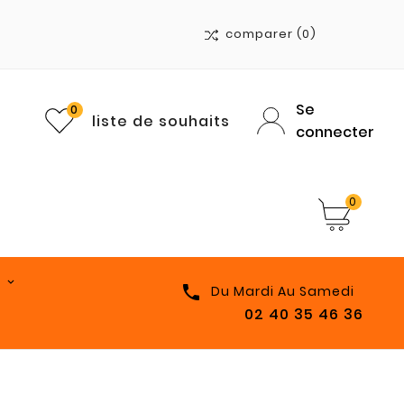
comparer
(0)
Se
0
liste de souhaits
connecter
0

Du Mardi Au Samedi
02 40 35 46 36