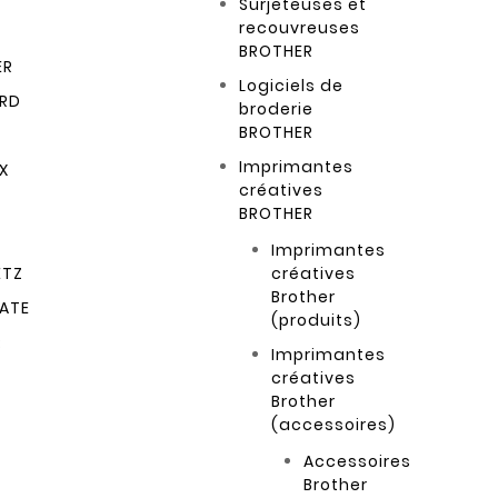
Surjeteuses et
recouvreuses
BROTHER
ER
Logiciels de
RD
broderie
BROTHER
Imprimantes
X
créatives
BROTHER
Imprimantes
ETZ
créatives
Brother
ATE
(produits)
R
Imprimantes
créatives
Brother
(accessoires)
Accessoires
Brother