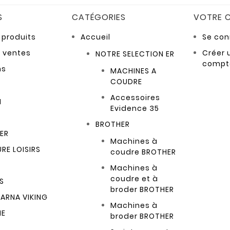
S
CATÉGORIES
VOTRE 
produits
Accueil
Se con
s ventes
Créer 
NOTRE SELECTION ER
compt
ns
MACHINES A
COUDRE
Accessoires
N
Evidence 35
BROTHER
ER
Machines à
RE LOISIRS
coudre BROTHER
Machines à
coudre et à
S
broder BROTHER
ARNA VIKING
Machines à
ME
broder BROTHER