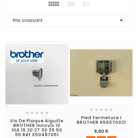

Prix, croissant










Pied Fermeture I
Vis De Plaque Aiguille
BROTHER X59370021
BROTHER Innovis 10
10A 15 20 27 30 35 50
5,50 €
55 Réf X50487051