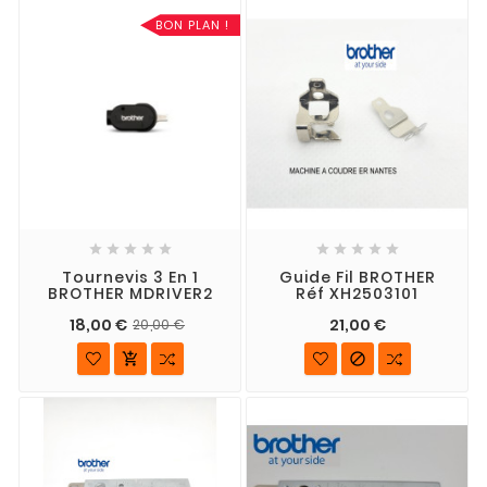
BON PLAN !










Tournevis 3 En 1
Guide Fil BROTHER
BROTHER MDRIVER2
Réf XH2503101
18,00 €
21,00 €
20,00 €

