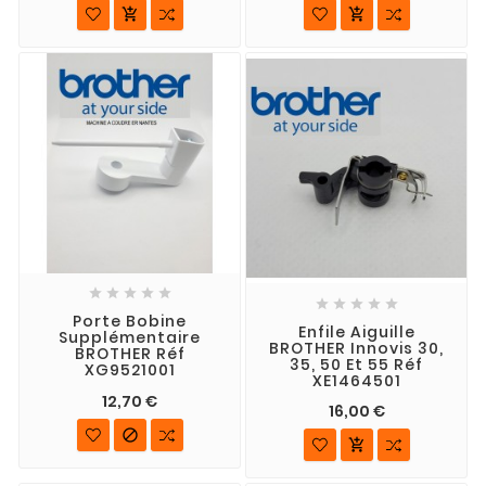












Porte Bobine
Enfile Aiguille
Supplémentaire
BROTHER Innovis 30,
BROTHER Réf
35, 50 Et 55 Réf
XG9521001
XE1464501
12,70 €
16,00 €

