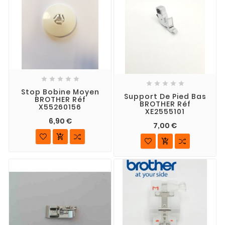










Stop Bobine Moyen
Support De Pied Bas
BROTHER Réf
BROTHER Réf
X55260156
XE2555101
6,90 €
7,00 €

