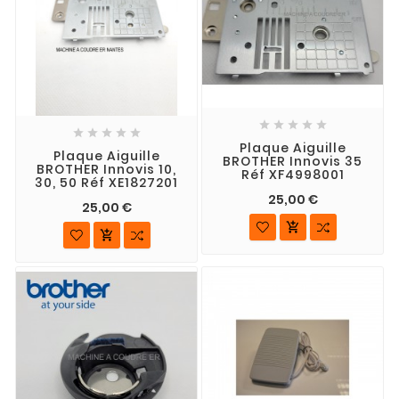










Plaque Aiguille
Plaque Aiguille
BROTHER Innovis 35
BROTHER Innovis 10,
Réf XF4998001
30, 50 Réf XE1827201
25,00 €
25,00 €

