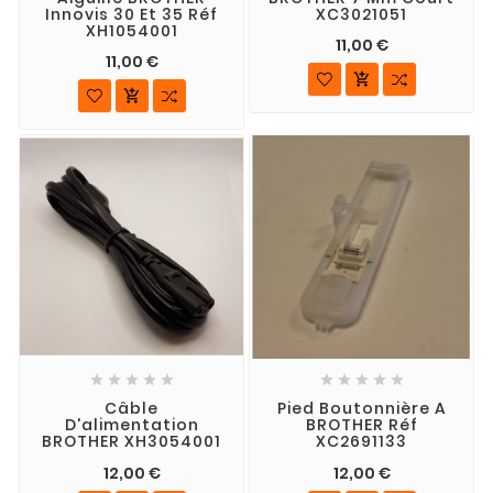
Innovis 30 Et 35 Réf
XC3021051
XH1054001
11,00 €
11,00 €












Câble
Pied Boutonnière A
D'alimentation
BROTHER Réf
BROTHER XH3054001
XC2691133
12,00 €
12,00 €