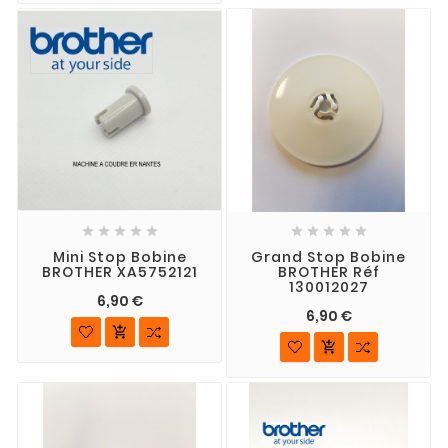










Mini Stop Bobine
Grand Stop Bobine
BROTHER XA5752121
BROTHER Réf
130012027
6,90 €
6,90 €

