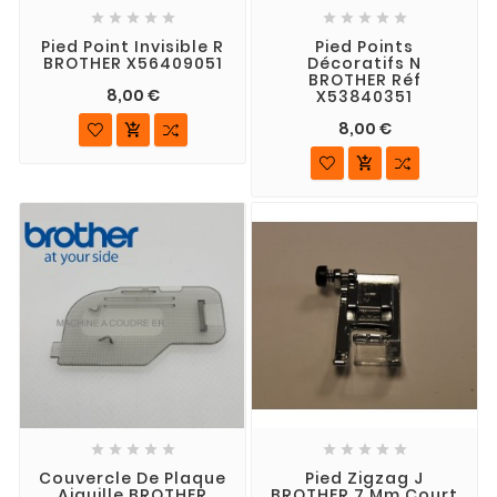










Pied Point Invisible R
Pied Points
BROTHER X56409051
Décoratifs N
BROTHER Réf
8,00 €
X53840351
8,00 €












Couvercle De Plaque
Pied Zigzag J
Aiguille BROTHER
BROTHER 7 Mm Court