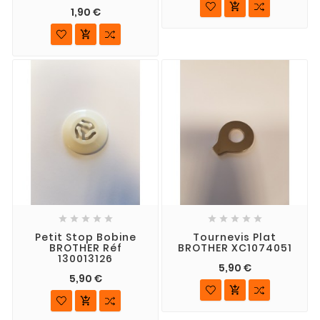

1,90 €











Petit Stop Bobine
Tournevis Plat
BROTHER Réf
BROTHER XC1074051
130013126
5,90 €
5,90 €

