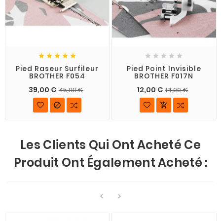










Pied Raseur Surfileur
Pied Point Invisible
BROTHER F054
BROTHER F017N
39,00 €
12,00 €
45,00 €
14,00 €


Les Clients Qui Ont Acheté Ce
Produit Ont Également Acheté :

