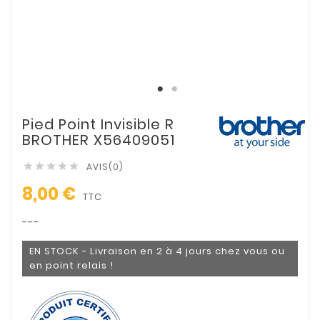
Pied Point Invisible R
BROTHER X56409051
AVIS(0)





8,00 €
TTC
---
EN STOCK - Livraison en 2 à 4 jours chez vous ou
en point relais !