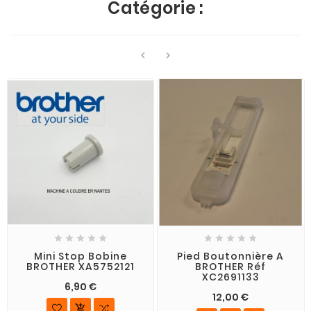
Catégorie :












Mini Stop Bobine
Pied Boutonnière A
BROTHER XA5752121
BROTHER Réf
XC2691133
6,90 €
12,00 €
