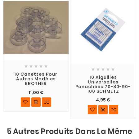










10 Canettes Pour
10 Aiguilles
Autres Modèles
Universelles
BROTHER
Panachées 70-80-90-
100 SCHMETZ
11,00 €
4,95 €


5 Autres Produits Dans La Même