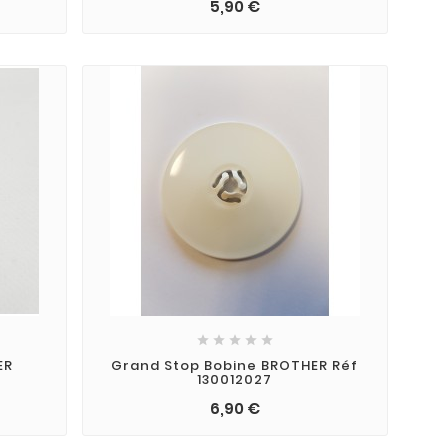
5,90 €





ER
Grand Stop Bobine BROTHER Réf
130012027
6,90 €