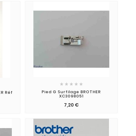





Pied G Surfilage BROTHER
ER Réf
XC3098051
7,20 €