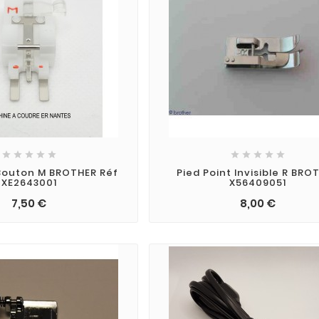










Bouton M BROTHER Réf
Pied Point Invisible R BRO
XE2643001
X56409051
7,50 €
8,00 €