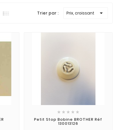

Trier par :
Prix, croissant





ER
Petit Stop Bobine BROTHER Réf
130013126