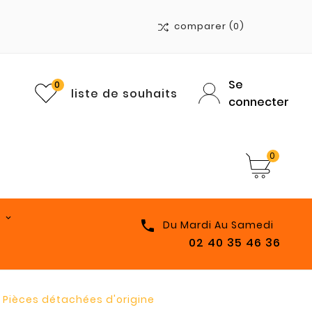
comparer
(0)
Se
0
liste de souhaits
connecter
0

Du Mardi Au Samedi
02 40 35 46 36
 - Pièces détachées d'origine