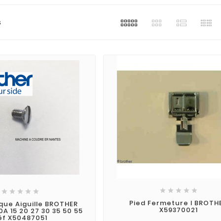
s










Pied Fermeture I BROTH
aque Aiguille BROTHER
X59370021
10A 15 20 27 30 35 50 55
éf X50487051