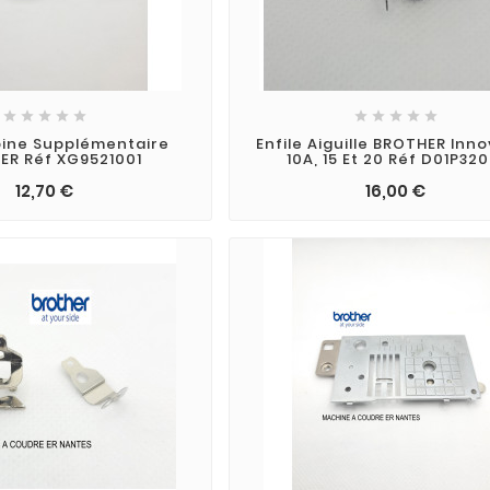










bine Supplémentaire
Enfile Aiguille BROTHER Innov
ER Réf XG9521001
10A, 15 Et 20 Réf D01P320
12,70 €
16,00 €