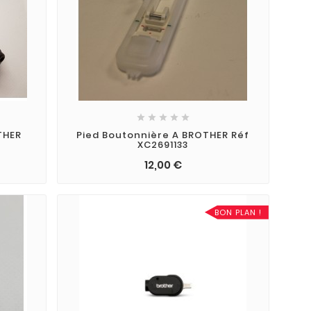





THER
Pied Boutonnière A BROTHER Réf
XC2691133
12,00 €
BON PLAN !