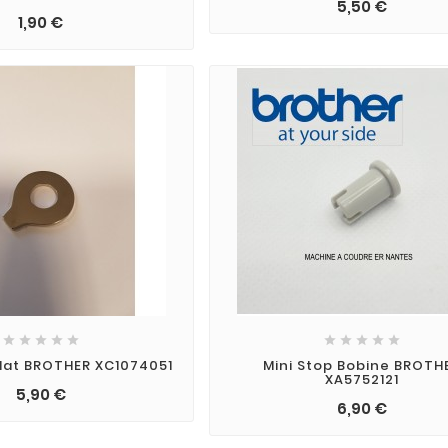
5,50 €
1,90 €










lat BROTHER XC1074051
Mini Stop Bobine BROTH
XA5752121
5,90 €
6,90 €