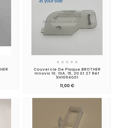





THER
Couvercle De Plaque BROTHER
Innovis 10, 10A, 15, 20 Et 27 Réf
XH1054001
11,00 €