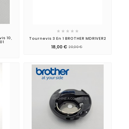





is 10,
Tournevis 3 En 1 BROTHER MDRIVER2
01
18,00 €
20,00 €