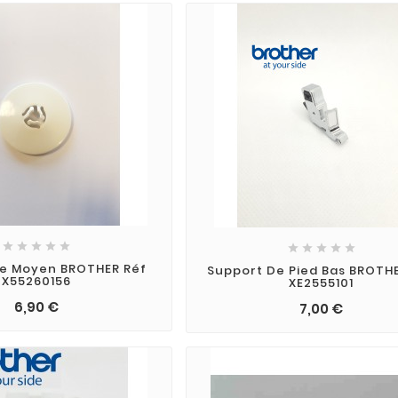










ne Moyen BROTHER Réf
Support De Pied Bas BROTH
X55260156
XE2555101
6,90 €
7,00 €