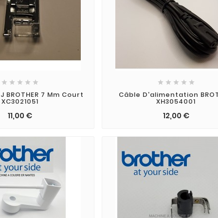










 J BROTHER 7 Mm Court
Câble D'alimentation BRO
XC3021051
XH3054001
11,00 €
12,00 €