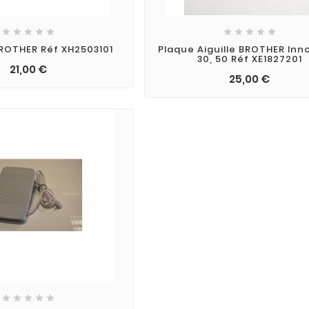










BROTHER Réf XH2503101
Plaque Aiguille BROTHER Inno
30, 50 Réf XE1827201
21,00 €
25,00 €




