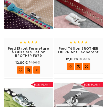










Pied Étroit Fermeture
Pied Téflon BROTHER
À Glissière Téflon
F007N Anti-Adhérent
BROTHER F079
12,00 €
15,00 €
12,00 €
14,00 €


BON PLAN !
BON PLAN !