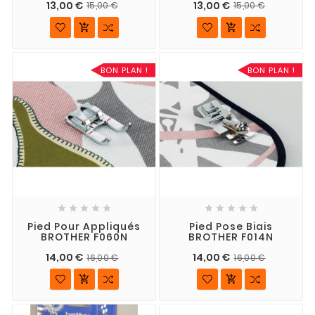
13,00 €
13,00 €
15,00 €
15,00 €


BON PLAN !
BON PLAN !










Pied Pour Appliqués
Pied Pose Biais
BROTHER F060N
BROTHER F014N
14,00 €
14,00 €
16,00 €
16,00 €

