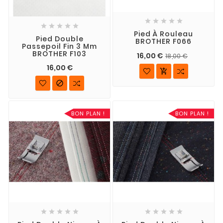










Pied À Rouleau
Pied Double
BROTHER F066
Passepoil Fin 3 Mm
BROTHER F103
16,00 €
18,00 €
16,00 €


BON PLAN !
BON PLAN !









