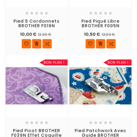










Pied 5 Cordonnets
Pied Piqué Libre
BROTHER F019N
BROTHER F005N
10,00 €
10,50 €
12,00 €
13,00 €


BON PLAN !
BON PLAN !










Pied Picot BROTHER
Pied Patchwork Avec
F039N Effet Coquille
Guide BROTHER