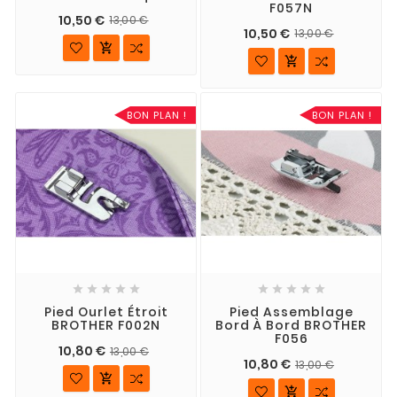
F057N
10,50 €
13,00 €
10,50 €
13,00 €


BON PLAN !
BON PLAN !










Pied Ourlet Étroit
Pied Assemblage
BROTHER F002N
Bord À Bord BROTHER
F056
10,80 €
13,00 €
10,80 €
13,00 €

