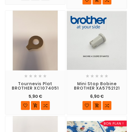










Tournevis Plat
Mini Stop Bobine
BROTHER XC1074051
BROTHER XA5752121
5,90 €
6,90 €


BON PLAN !