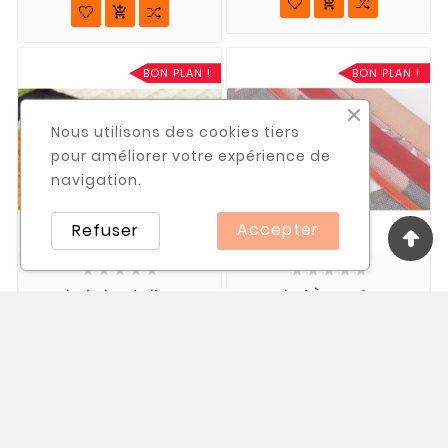


BON PLAN !
BON PLAN !
Nous utilisons des cookies tiers
pour améliorer votre expérience de
navigation.
Accepter
Refuser










Pied Piqué Libre
Pied À Border
Ouvert Métal
Réglable BROTHER
BROTHER F061
F071 Pose De Biais 5 À
20 Mm
20,50 €
24,00 €
22,00 €
25,00 €

