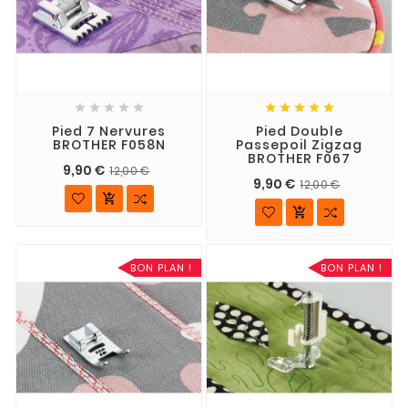










Pied 7 Nervures
Pied Double
BROTHER F058N
Passepoil Zigzag
BROTHER F067
9,90 €
12,00 €
9,90 €
12,00 €


BON PLAN !
BON PLAN !