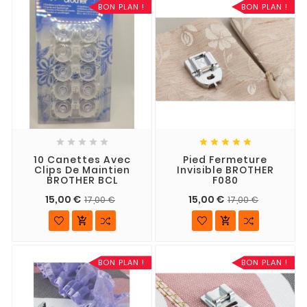
BON PLAN !
BON PLAN !










10 Canettes Avec
Pied Fermeture
Clips De Maintien
Invisible BROTHER
BROTHER BCL
F080
15,00 €
15,00 €
17,00 €
17,00 €


BON PLAN !
BON PLAN !