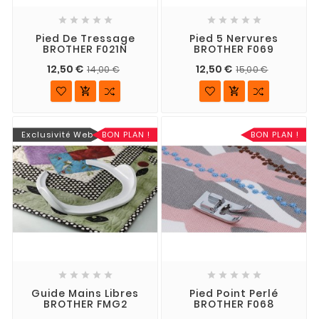










Pied De Tressage
Pied 5 Nervures
BROTHER F021N
BROTHER F069
12,50 €
12,50 €
14,00 €
15,00 €


Exclusivité Web
BON PLAN !
BON PLAN !










Guide Mains Libres
Pied Point Perlé
BROTHER FMG2
BROTHER F068