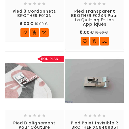










Pied 3 Cordonnets
Pied Transparent
BROTHER F013N
BROTHER F023N Pour
Le Quilting Et Les
8,00 €
Appliqués
10,00 €
8,00 €
10,00 €


BON PLAN !










Pied D'alignement
Pied Point Invisible R
Pour Couture
BROTHER X56409051