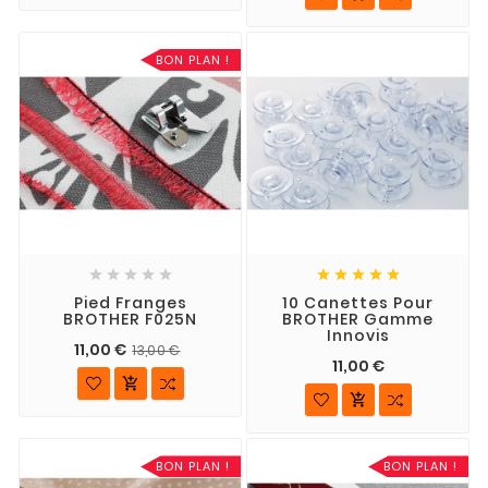
BON PLAN !










Pied Franges
10 Canettes Pour
BROTHER F025N
BROTHER Gamme
Innovis
11,00 €
13,00 €
11,00 €


BON PLAN !
BON PLAN !