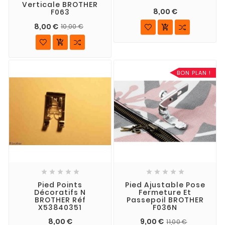
Verticale BROTHER
8,00 €
F063
8,00 €
10,00 €


BON PLAN !










Pied Points
Pied Ajustable Pose
Décoratifs N
Fermeture Et
BROTHER Réf
Passepoil BROTHER
X53840351
F036N
8,00 €
9,00 €
11,00 €