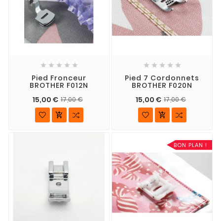










Pied Fronceur
Pied 7 Cordonnets
BROTHER F012N
BROTHER F020N
15,00 €
15,00 €
17,00 €
17,00 €


BON PLAN !