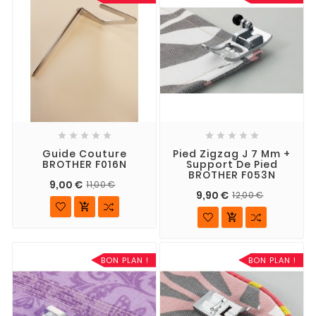










Guide Couture
Pied Zigzag J 7 Mm +
BROTHER F016N
Support De Pied
BROTHER F053N
9,00 €
11,00 €
9,90 €
12,00 €


BON PLAN !
BON PLAN !