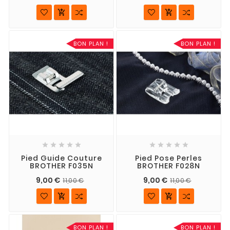


BON PLAN !
BON PLAN !










Pied Guide Couture
Pied Pose Perles
BROTHER F035N
BROTHER F028N
9,00 €
9,00 €
11,00 €
11,00 €


BON PLAN !
BON PLAN !