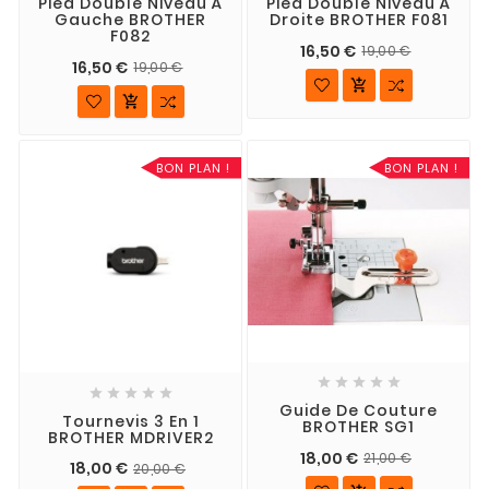
Pied Double Niveau À
Pied Double Niveau À
Gauche BROTHER
Droite BROTHER F081
F082
16,50 €
19,00 €
16,50 €
19,00 €


BON PLAN !
BON PLAN !










Guide De Couture
Tournevis 3 En 1
BROTHER SG1
BROTHER MDRIVER2
18,00 €
21,00 €
18,00 €
20,00 €