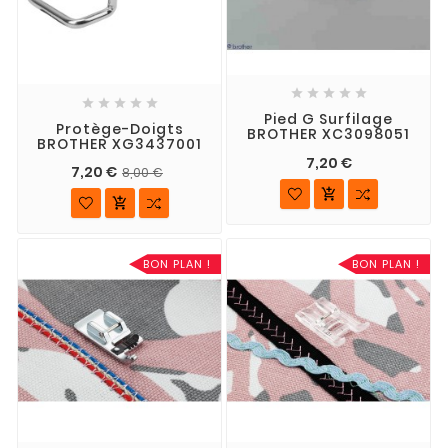










Pied G Surfilage
Protège-Doigts
BROTHER XC3098051
BROTHER XG3437001
7,20 €
7,20 €
8,00 €


BON PLAN !
BON PLAN !