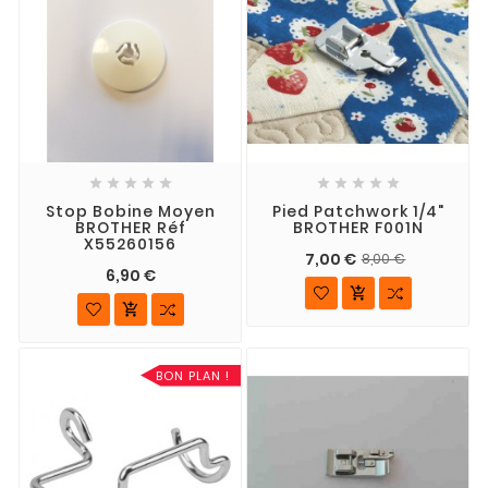










Stop Bobine Moyen
Pied Patchwork 1/4"
BROTHER Réf
BROTHER F001N
X55260156
7,00 €
8,00 €
6,90 €


BON PLAN !