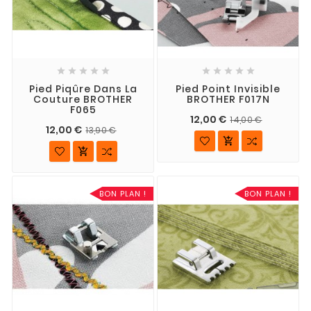










Pied Piqûre Dans La
Pied Point Invisible
Couture BROTHER
BROTHER F017N
F065
12,00 €
14,00 €
12,00 €
13,90 €


BON PLAN !
BON PLAN !