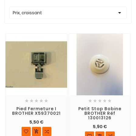

Prix, croissant










Pied Fermeture I
Petit Stop Bobine
BROTHER X59370021
BROTHER Réf
130013126
5,50 €
5,90 €

