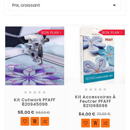

Prix, croissant
BON PLAN !
BON PLAN !










Kit Accessoires À
Kit Cutwork PFAFF
Feutrer PFAFF
820945096
821068096
58,00 €
66,00 €
64,00 €
73,00 €

