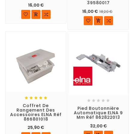
39580017
16,00 €
16,00 €
18,20 €












Coffret De
Pied Boutonnière
Rangement Des
Automatique ELNA 9
Accessoires ELNA Réf
Mm Réf 862822013
866801018
32,00 €
25,90 €