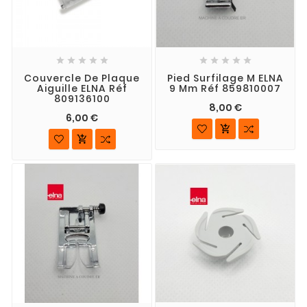










Couvercle De Plaque
Pied Surfilage M ELNA
Aiguille ELNA Réf
9 Mm Réf 859810007
809136100
8,00 €
6,00 €

