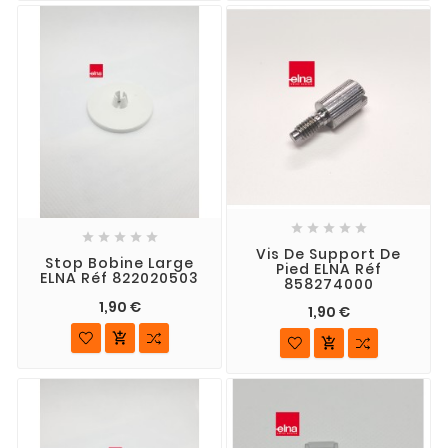










Vis De Support De
Stop Bobine Large
Pied ELNA Réf
ELNA Réf 822020503
858274000
1,90 €
1,90 €

