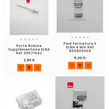










Pied Fermeture E
Porte Bobine
ELNA 9 Mm Réf
Supplémentaire ELNA
859805009
Réf 39571942
5,00 €
2,90 €

