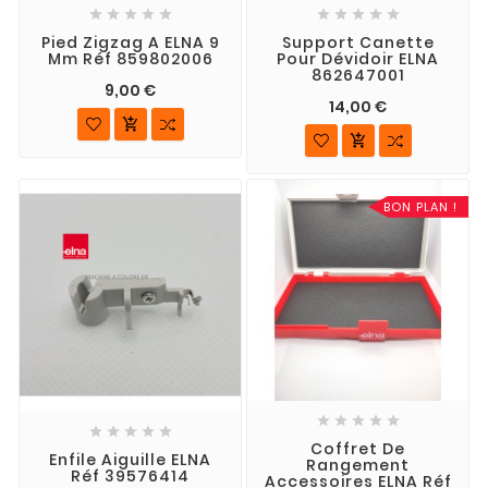










Pied Zigzag A ELNA 9
Support Canette
Mm Réf 859802006
Pour Dévidoir ELNA
862647001
9,00 €
14,00 €


BON PLAN !










Coffret De
Enfile Aiguille ELNA
Rangement
Réf 39576414
Accessoires ELNA Réf