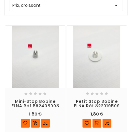

Prix, croissant










Mini-Stop Bobine
Petit Stop Bobine
ELNA Réf 862408008
ELNA Réf 822019509
1,80 €
1,80 €

