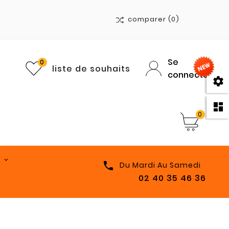
comparer
(0)
Se
0
liste de souhaits
connecter


0

Du Mardi Au Samedi
02 40 35 46 36