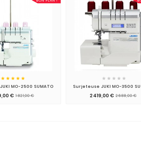
BON PLAN !
B










 JUKI MO-2500 SUMATO
Surjeteuse JUKI MO-3500 
9,00 €
2 419,00 €
1 821,00 €
2 688,00 €