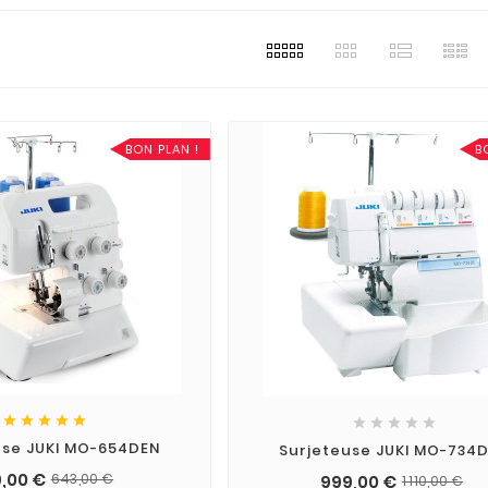
BON PLAN !
B










use JUKI MO-654DEN
Surjeteuse JUKI MO-734
,00 €
643,00 €
999,00 €
1 110,00 €