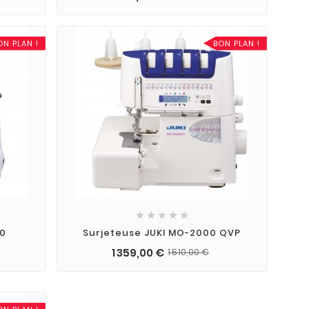
ON PLAN !
BON PLAN !





00
Surjeteuse JUKI MO-2000 QVP
1 359,00 €
1 510,00 €