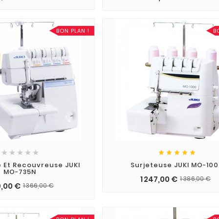
BON PLAN !
B










 Et Recouvreuse JUKI
Surjeteuse JUKI MO-10
MO-735N
1 247,00 €
1 386,00 €
9,00 €
1 366,00 €