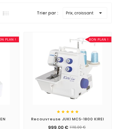

Trier par :
Prix, croissant
ON PLAN !
BON PLAN !





DEN
Recouvreuse JUKI MCS-1800 KIREI
999,00 €
1 110,00 €