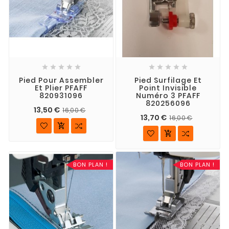










Pied Pour Assembler
Pied Surfilage Et
Et Plier PFAFF
Point Invisible
820931096
Numéro 3 PFAFF
820256096
13,50 €
16,00 €
13,70 €
16,00 €


BON PLAN !
BON PLAN !