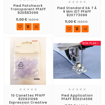





Pied Patchwork
Pied Standard 0A 7 À
Transparent PFAFF
9 Mm IDT PFAFF
820883096
820773096
11,00 €
13,00 €
11,00 €
13,00 €


BON PLAN !










10 Canettes PFAFF
Pied Application
820921096
PFAFF 820214096
Expression Creative