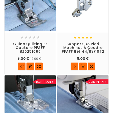










Guide Quilting Et
Support De Pied
Couture PFAFF
Machines À Coudre
820251096
PFAFF Réf 44/83/1072
9,00 €
9,00 €
12,00 €


BON PLAN !
BON PLAN !