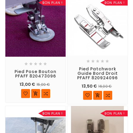
BON PLAN !
BON PLAN !










Pied Patchwork
Pied Pose Bouton
Guide Bord Droit
PFAFF 820473096
PFAFF 820924096
13,00 €
15,00 €
13,50 €
16,00 €


BON PLAN !
BON PLAN !