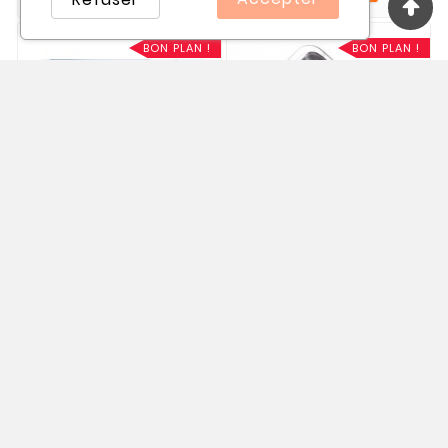
BON PLAN !
BON PLAN !










Pied Piqué Libre
Pied Passepoil Très
Ouvert Sensor PFAFF
Large PFAFF
820976096
820977096
16,00 €
16,00 €
18,00 €
19,00 €


BON PLAN !
BON PLAN !