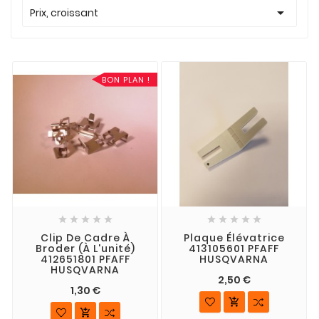

Prix, croissant
BON PLAN !










Clip De Cadre À
Plaque Élévatrice
Broder (à L'unité)
413105601 PFAFF
412651801 PFAFF
HUSQVARNA
HUSQVARNA
2,50 €
1,30 €

