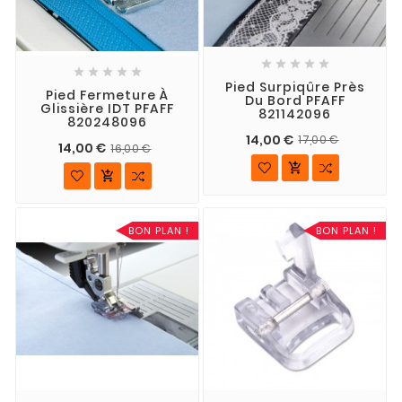










Pied Surpiqûre Près
Pied Fermeture À
Du Bord PFAFF
Glissière IDT PFAFF
821142096
820248096
14,00 €
17,00 €
14,00 €
16,00 €


BON PLAN !
BON PLAN !