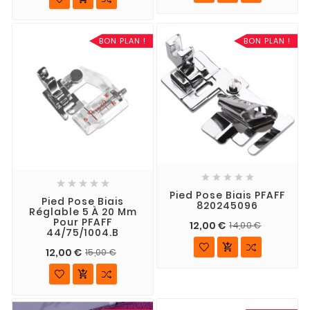
BON PLAN !
BON PLAN !










Pied Pose Biais PFAFF
Pied Pose Biais
820245096
Réglable 5 À 20 Mm
Pour PFAFF
12,00 €
14,00 €
44/75/1004.B

12,00 €
15,00 €
