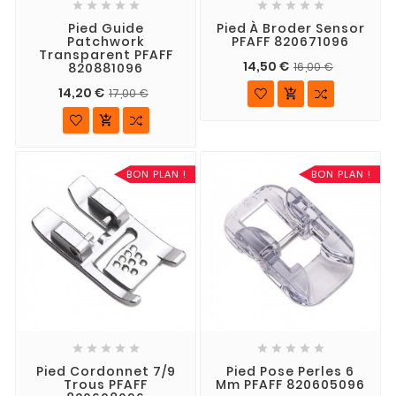










Pied Guide
Pied À Broder Sensor
Patchwork
PFAFF 820671096
Transparent PFAFF
14,50 €
820881096
16,00 €
14,20 €
17,00 €


BON PLAN !
BON PLAN !










Pied Cordonnet 7/9
Pied Pose Perles 6
Trous PFAFF
Mm PFAFF 820605096