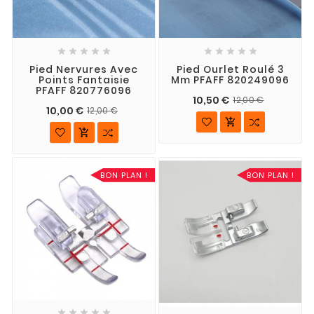










Pied Nervures Avec
Pied Ourlet Roulé 3
Points Fantaisie
Mm PFAFF 820249096
PFAFF 820776096
10,50 €
12,00 €
10,00 €
12,00 €


BON PLAN !
BON PLAN !




