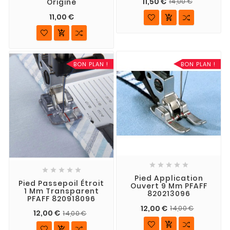
11,50 €
Origine
14,00 €
11,00 €


BON PLAN !
BON PLAN !










Pied Application
Pied Passepoil Étroit
Ouvert 9 Mm PFAFF
1 Mm Transparent
820213096
PFAFF 820918096
12,00 €
14,00 €
12,00 €
14,00 €

