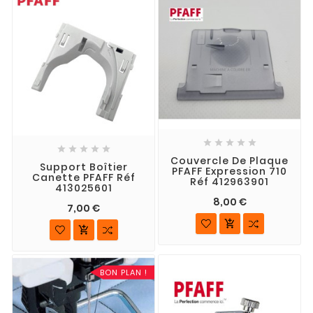










Couvercle De Plaque
Support Boîtier
PFAFF Expression 710
Canette PFAFF Réf
Réf 412963901
413025601
8,00 €
7,00 €


BON PLAN !