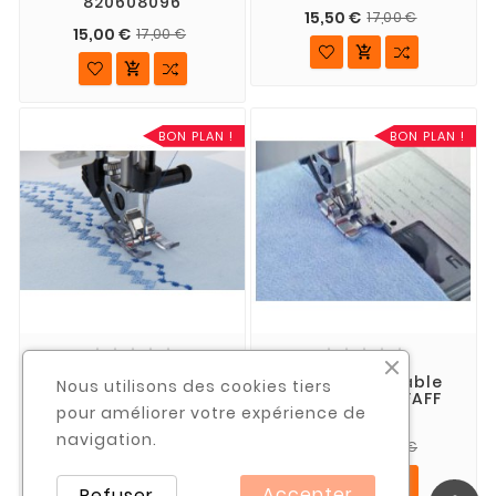
820608096
15,50 €
17,00 €
15,00 €
17,00 €


BON PLAN !
BON PLAN !










Pied Application
Pied 1/4 Véritable
Nous utilisons des cookies tiers
Transparent 9 Mm
Avec Guide PFAFF
pour améliorer votre expérience de
PFAFF 820916096
821063096
navigation.
15,50 €
16,00 €
18,00 €
19,00 €


Accepter
Refuser