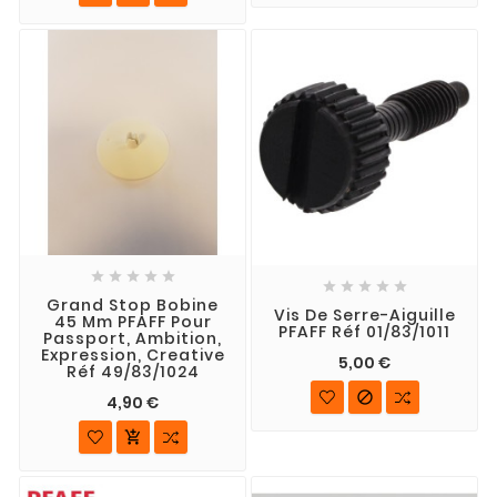










Grand Stop Bobine
Vis De Serre-Aiguille
45 Mm PFAFF Pour
PFAFF Réf 01/83/1011
Passport, Ambition,
Expression, Creative
5,00 €
Réf 49/83/1024

4,90 €
