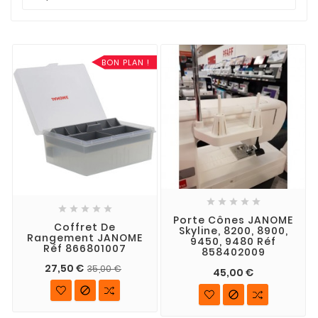
BON PLAN !










Porte Cônes JANOME
Coffret De
Skyline, 8200, 8900,
Rangement JANOME
9450, 9480 Réf
Réf 866801007
858402009
27,50 €
35,00 €
45,00 €

