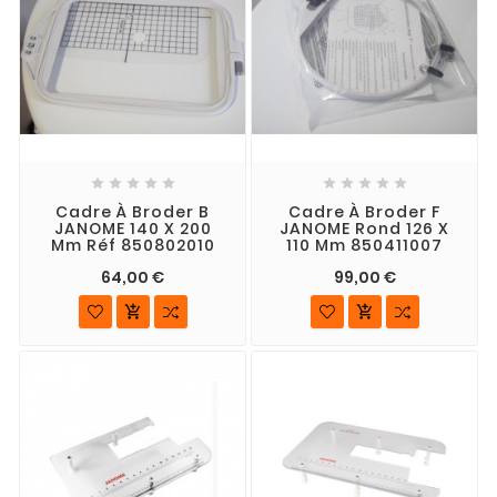










Cadre À Broder B
Cadre À Broder F
JANOME 140 X 200
JANOME Rond 126 X
Mm Réf 850802010
110 Mm 850411007
64,00 €
99,00 €

