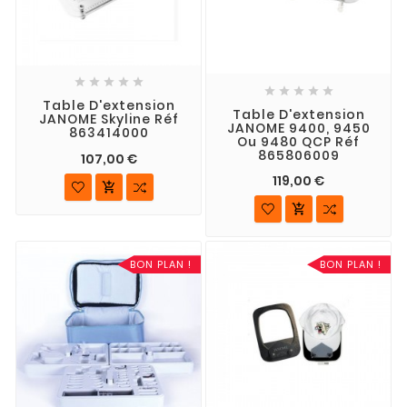










Table D'extension
Table D'extension
JANOME Skyline Réf
JANOME 9400, 9450
863414000
Ou 9480 QCP Réf
865806009
107,00 €
119,00 €


BON PLAN !
BON PLAN !