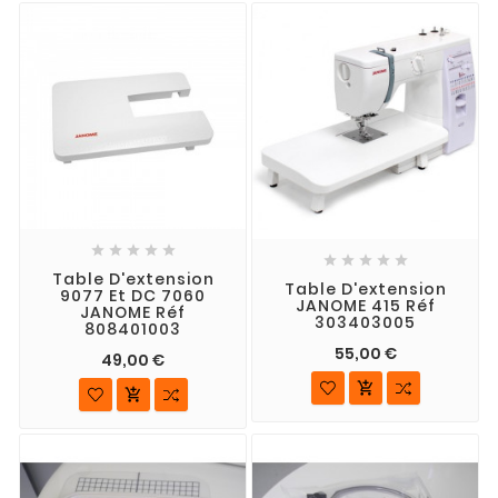










Table D'extension
Table D'extension
9077 Et DC 7060
JANOME 415 Réf
JANOME Réf
303403005
808401003
55,00 €
49,00 €

