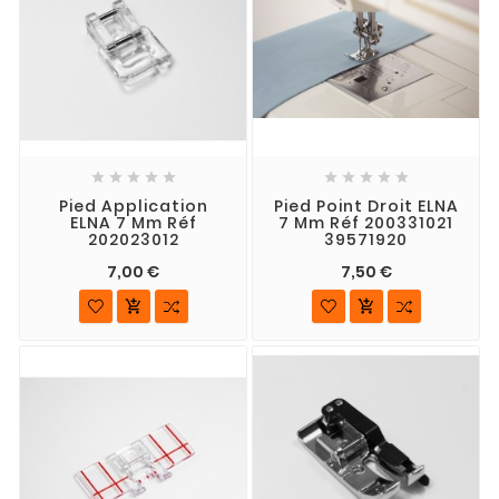










Pied Application
Pied Point Droit ELNA
ELNA 7 Mm Réf
7 Mm Réf 200331021
202023012
39571920
7,00 €
7,50 €

