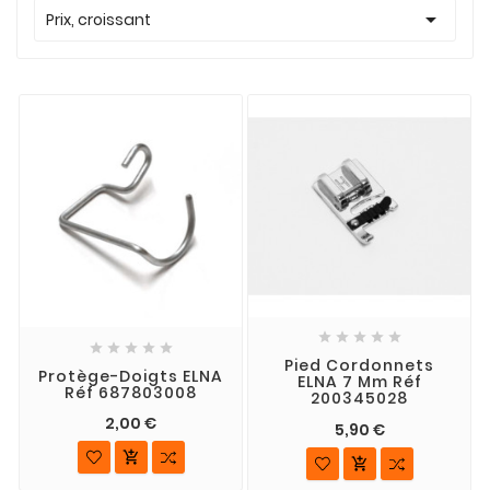

Prix, croissant










Pied Cordonnets
Protège-Doigts ELNA
ELNA 7 Mm Réf
Réf 687803008
200345028
2,00 €
5,90 €

