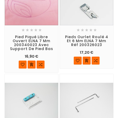










Pied Piqué Libre
Pieds Ourlet Roulé 4
Ouvert ELNA 7 Mm
Et 6 Mm ELNA 7 Mm
200340023 Avec
Réf 200326023
Support De Pied Bas
17,20 €
16,90 €

