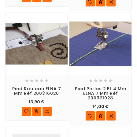











Pied Rouleau ELNA 7
Pied Perles 2 Et 4 Mm
Mm Réf 200316020
ELNA 7 Mm Réf
200321028
13,90 €
14,00 €

