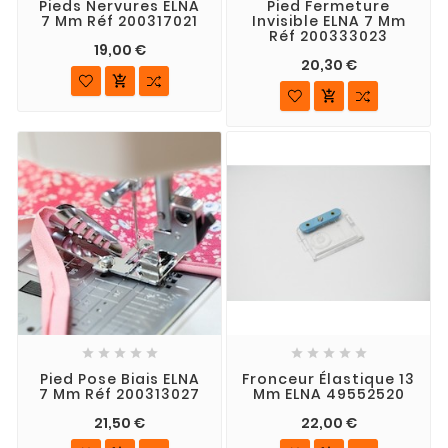
Pieds Nervures ELNA
Pied Fermeture
7 Mm Réf 200317021
Invisible ELNA 7 Mm
Réf 200333023
19,00 €
20,30 €












Pied Pose Biais ELNA
Fronceur Élastique 13
7 Mm Réf 200313027
Mm ELNA 49552520
21,50 €
22,00 €