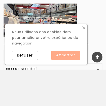
Nous utilisons des cookies tiers
pour améliorer votre expérience de
navigation.
Spécialiste de la machine à coudre depuis 1988
Accepter
Refuser
CATÉGORIES

NOTRE SOCIÉTÉ

VOTRE COMPTE

INFORMATIONS
