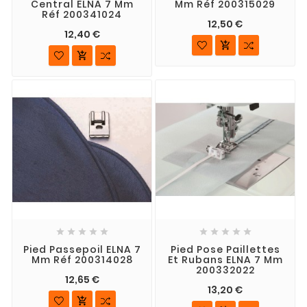
Central ELNA 7 Mm
Mm Réf 200315029
Réf 200341024
12,50 €
12,40 €












Pied Passepoil ELNA 7
Pied Pose Paillettes
Mm Réf 200314028
Et Rubans ELNA 7 Mm
200332022
12,65 €
13,20 €
