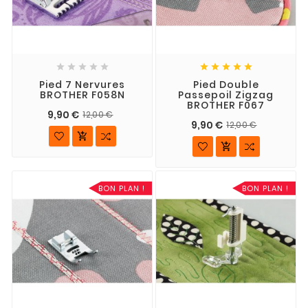










Pied 7 Nervures
Pied Double
BROTHER F058N
Passepoil Zigzag
BROTHER F067
9,90 €
12,00 €
9,90 €
12,00 €


BON PLAN !
BON PLAN !