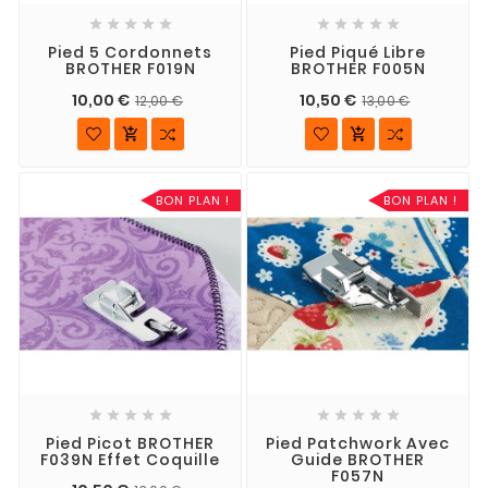










Pied 5 Cordonnets
Pied Piqué Libre
BROTHER F019N
BROTHER F005N
10,00 €
10,50 €
12,00 €
13,00 €


BON PLAN !
BON PLAN !










Pied Picot BROTHER
Pied Patchwork Avec
F039N Effet Coquille
Guide BROTHER
F057N