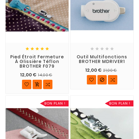










Pied Étroit Fermeture
Outil Multifonctions
À Glissière Téflon
BROTHER MDRIVER1
BROTHER F079
12,00 €
21,00 €
12,00 €
14,00 €


BON PLAN !
BON PLAN !