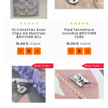










10 Canettes Avec
Pied Fermeture
Clips De Maintien
Invisible BROTHER
BROTHER BCL
F080
15,00 €
15,00 €
17,00 €
17,00 €


BON PLAN !
BON PLAN !