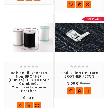

BON PLAN !










Bobine Fil Canette
Pied Guide Couture
Noir BROTHER
BROTHER F035N
(l'unité) EBTCEB Pour
9,00 €
Combinés
11,00 €
Couture/broderie
Brother

9,00 €
