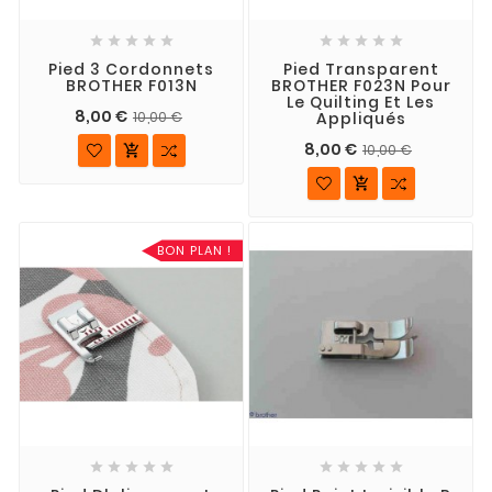










Pied 3 Cordonnets
Pied Transparent
BROTHER F013N
BROTHER F023N Pour
Le Quilting Et Les
8,00 €
Appliqués
10,00 €
8,00 €
10,00 €


BON PLAN !









