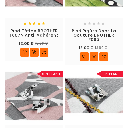










Pied Téflon BROTHER
Pied Piqûre Dans La
F007N Anti-Adhérent
Couture BROTHER
F065
12,00 €
15,00 €
12,00 €
13,90 €


BON PLAN !
BON PLAN !