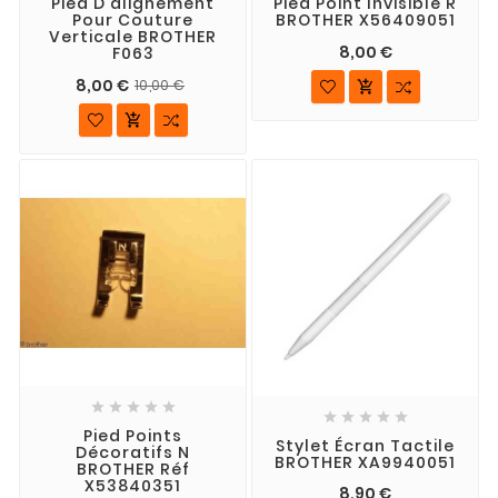
Pied D'alignement
Pied Point Invisible R
Pour Couture
BROTHER X56409051
Verticale BROTHER
8,00 €
F063
8,00 €
10,00 €












Pied Points
Stylet Écran Tactile
Décoratifs N
BROTHER XA9940051
BROTHER Réf
X53840351
8,90 €