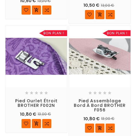
10,50 €
13,00 €
10,50 €
13,00 €


BON PLAN !
BON PLAN !










Pied Ourlet Étroit
Pied Assemblage
BROTHER F002N
Bord À Bord BROTHER
F056
10,80 €
13,00 €
10,80 €
13,00 €

