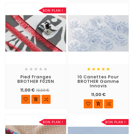
BON PLAN !










Pied Franges
10 Canettes Pour
BROTHER F025N
BROTHER Gamme
Innovis
11,00 €
13,00 €
11,00 €


BON PLAN !
BON PLAN !