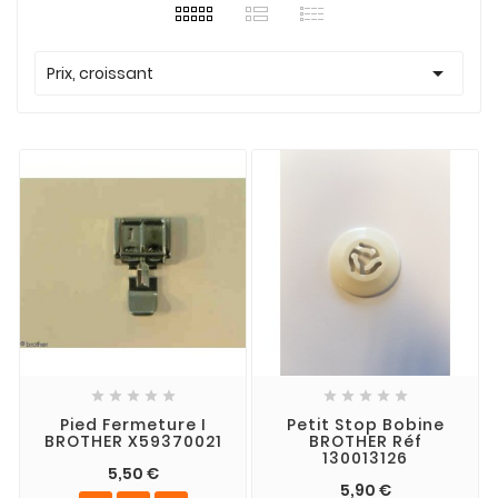

Prix, croissant










Pied Fermeture I
Petit Stop Bobine
BROTHER X59370021
BROTHER Réf
130013126
5,50 €
5,90 €