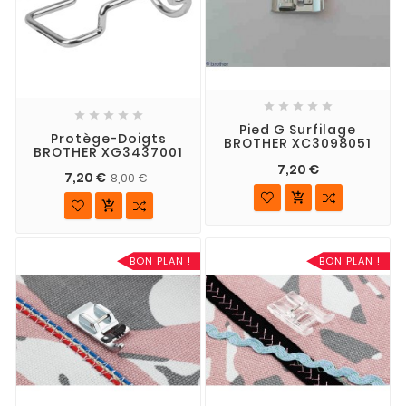










Pied G Surfilage
Protège-Doigts
BROTHER XC3098051
BROTHER XG3437001
7,20 €
7,20 €
8,00 €


BON PLAN !
BON PLAN !