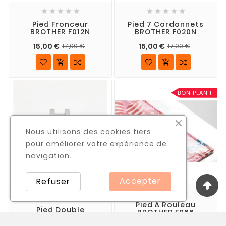










Pied Fronceur
Pied 7 Cordonnets
BROTHER F012N
BROTHER F020N
15,00 €
15,00 €
17,00 €
17,00 €


BON PLAN !
Nous utilisons des cookies tiers
pour améliorer votre expérience de
navigation.
Accepter
Refuser










Pied À Rouleau
Pied Double
BROTHER F066
Passepoil Fin 3 Mm
BROTHER F103