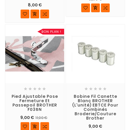
8,00 €


BON PLAN !










Pied Ajustable Pose
Bobine Fil Canette
Fermeture Et
Blanc BROTHER
Passepoil BROTHER
(l'unité) EBTCE Pour
F036N
Combinés
Broderie/couture
9,00 €
Brother
11,00 €
9,00 €
