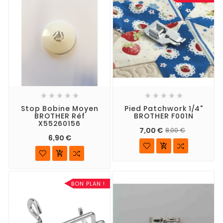










Stop Bobine Moyen
Pied Patchwork 1/4"
BROTHER Réf
BROTHER F001N
X55260156
7,00 €
8,00 €
6,90 €


BON PLAN !