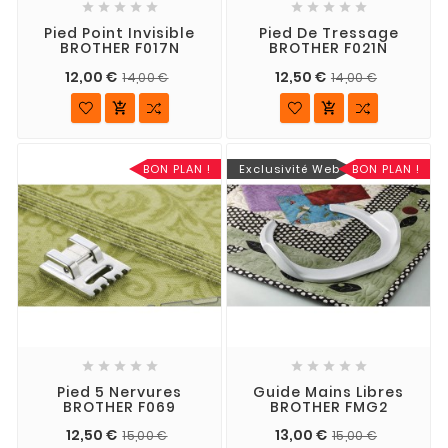










Pied Point Invisible
Pied De Tressage
BROTHER F017N
BROTHER F021N
12,00 €
12,50 €
14,00 €
14,00 €


BON PLAN !
Exclusivité Web
BON PLAN !










Pied 5 Nervures
Guide Mains Libres
BROTHER F069
BROTHER FMG2
12,50 €
13,00 €
15,00 €
15,00 €