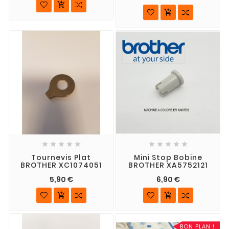












Tournevis Plat
Mini Stop Bobine
BROTHER XC1074051
BROTHER XA5752121
5,90 €
6,90 €


BON PLAN !