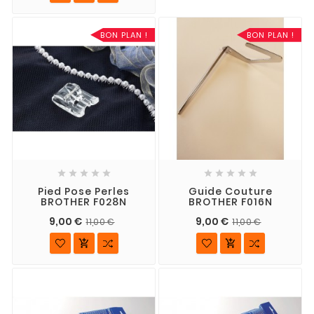
BON PLAN !
BON PLAN !










Pied Pose Perles
Guide Couture
BROTHER F028N
BROTHER F016N
9,00 €
9,00 €
11,00 €
11,00 €

