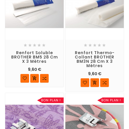










Renfort Soluble
Renfort Thermo-
BROTHER BM5 28 Cm
Collant BROTHER
X 3 Mètres
BM3N 28 Cm X 3
Mètres
9,60 €
9,60 €


BON PLAN !
BON PLAN !