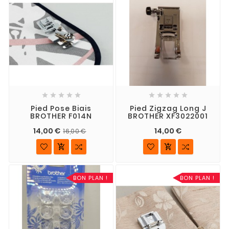










Pied Pose Biais
Pied Zigzag Long J
BROTHER F014N
BROTHER XF3022001
14,00 €
14,00 €
16,00 €


BON PLAN !
BON PLAN !