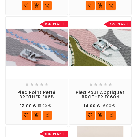


BON PLAN !
BON PLAN !










Pied Point Perlé
Pied Pour Appliqués
BROTHER F068
BROTHER F060N
13,00 €
14,00 €
15,00 €
16,00 €


BON PLAN !