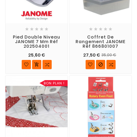










Pied Double Niveau
Coffret De
JANOME 7 Mm Réf
Rangement JANOME
202504001
Réf 866801007
25,60 €
27,50 €
35,00 €


BON PLAN !