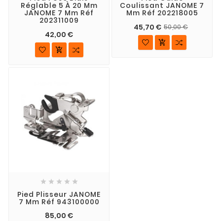
Réglable 5 À 20 Mm
Coulissant JANOME 7
JANOME 7 Mm Réf
Mm Réf 202218005
202311009
45,70 €
50,00 €
42,00 €







Pied Plisseur JANOME
7 Mm Réf 943100000
85,00 €