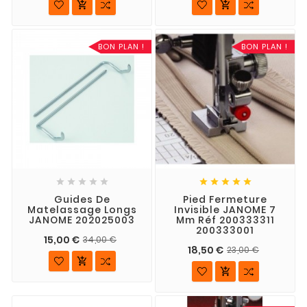


BON PLAN !
BON PLAN !










Guides De
Pied Fermeture
Matelassage Longs
Invisible JANOME 7
JANOME 202025003
Mm Réf 200333311
200333001
15,00 €
34,00 €
18,50 €
23,00 €

