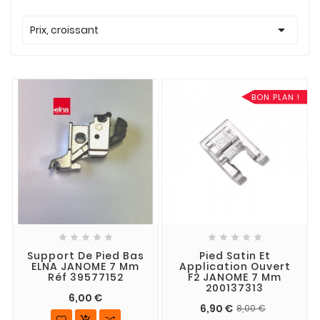

Prix, croissant
BON PLAN !










Support De Pied Bas
Pied Satin Et
ELNA JANOME 7 Mm
Application Ouvert
Réf 39577152
F2 JANOME 7 Mm
200137313
6,00 €
6,90 €
8,00 €
