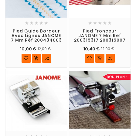










Pied Guide Bordeur
Pied Fronceur
Avec Lignes JANOME
JANOME 7 Mm Réf
7 Mm Réf 200434003
200315317 200315007
10,00 €
10,40 €
12,00 €
12,00 €


BON PLAN !