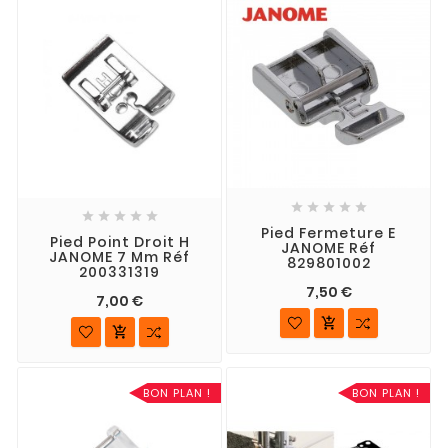










Pied Fermeture E
Pied Point Droit H
JANOME Réf
JANOME 7 Mm Réf
829801002
200331319
7,50 €
7,00 €


BON PLAN !
BON PLAN !