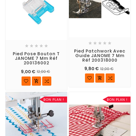










Pied Patchwork Avec
Pied Pose Bouton T
Guide JANOME 7 Mm
JANOME 7 Mm Réf
Réf 200318000
200136002
9,80 €
12,00 €
9,00 €
12,00 €


BON PLAN !
BON PLAN !