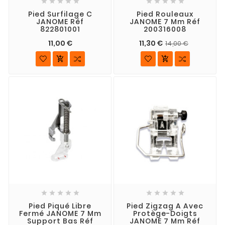










Pied Surfilage C
Pied Rouleaux
JANOME Réf
JANOME 7 Mm Réf
822801001
200316008
11,00 €
11,30 €
14,00 €












Pied Piqué Libre
Pied Zigzag A Avec
Fermé JANOME 7 Mm
Protège-Doigts
Support Bas Réf
JANOME 7 Mm Réf