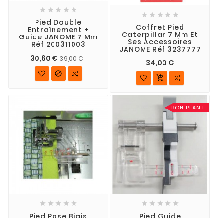










Pied Double
Coffret Pied
Entraînement +
Caterpillar 7 Mm Et
Guide JANOME 7 Mm
Ses Accessoires
Réf 200311003
JANOME Réf 3237777
30,60 €
39,00 €
34,00 €


BON PLAN !










Pied Pose Biais
Pied Guide