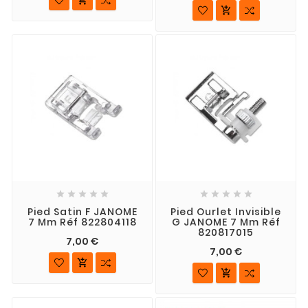











Pied Satin F JANOME
Pied Ourlet Invisible
7 Mm Réf 822804118
G JANOME 7 Mm Réf
820817015
7,00 €
7,00 €

