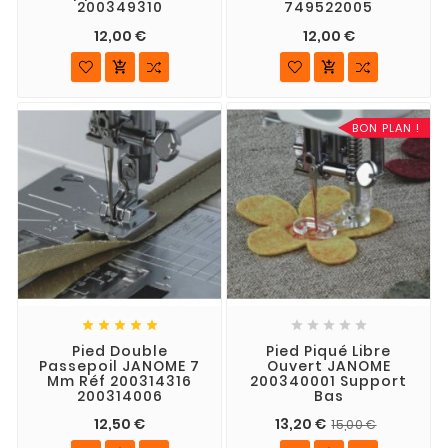
200349310
749522005
12,00 €
12,00 €


BON PLAN !










Pied Double
Pied Piqué Libre
Passepoil JANOME 7
Ouvert JANOME
Mm Réf 200314316
200340001 Support
200314006
Bas
12,50 €
13,20 €
15,00 €