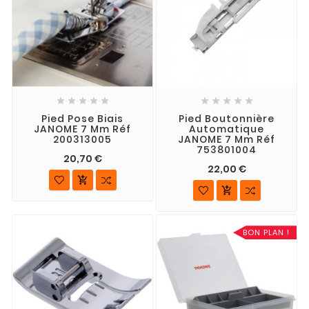










Pied Pose Biais
Pied Boutonnière
JANOME 7 Mm Réf
Automatique
200313005
JANOME 7 Mm Réf
753801004
20,70 €
22,00 €


BON PLAN !