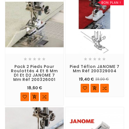
BON PLAN !










Pack 2 Pieds Pour
Pied Téflon JANOME 7
Roulottés 4 Et 6 Mm
Mm Réf 200329004
D1 Et D2 JANOME 7
19,40 €
Mm Réf 200326001
23,00 €
18,60 €

