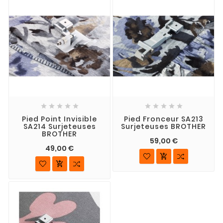










Pied Point Invisible
Pied Fronceur SA213
SA214 Surjeteuses
Surjeteuses BROTHER
BROTHER
59,00 €
49,00 €

