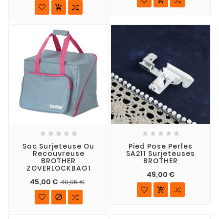











Sac Surjeteuse Ou
Pied Pose Perles
Recouvreuse
SA211 Surjeteuses
BROTHER
BROTHER
ZOVERLOCKBAG1
49,00 €
45,00 €
49,95 €

