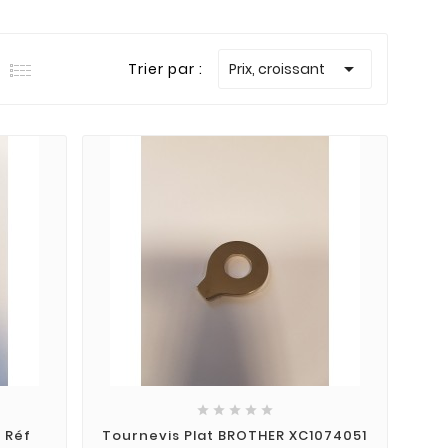

Trier par :
Prix, croissant





 Réf
Tournevis Plat BROTHER XC1074051