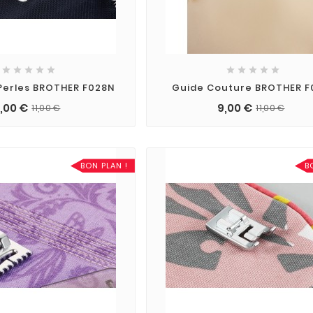










Perles BROTHER F028N
Guide Couture BROTHER F
,00 €
9,00 €
11,00 €
11,00 €
BON PLAN !
B