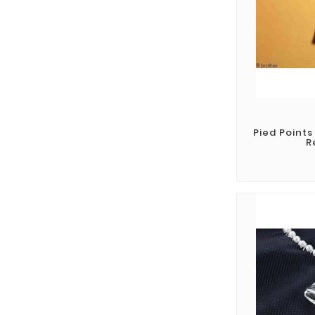
Pied Point
R