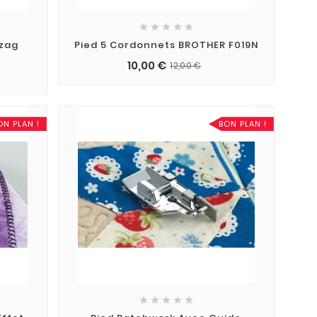





gzag
Pied 5 Cordonnets BROTHER F019N
10,00 €
12,00 €
ON PLAN !
BON PLAN !




