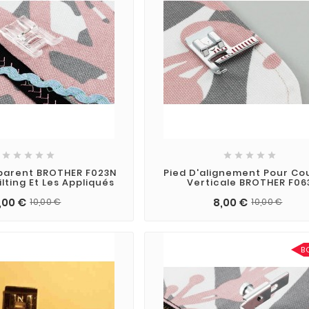










parent BROTHER F023N
Pied D'alignement Pour Co
lting Et Les Appliqués
Verticale BROTHER F06
,00 €
8,00 €
10,00 €
10,00 €
B