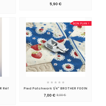
5,90 €
BON PLAN !





R Réf
Pied Patchwork 1/4" BROTHER F001N
7,00 €
8,00 €