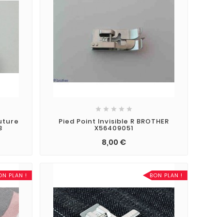





uture
Pied Point Invisible R BROTHER
3
X56409051
8,00 €
ON PLAN !
BON PLAN !