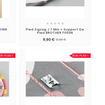





016N
Pied Zigzag J 7 Mm + Support De
Pied BROTHER F053N
9,90 €
12,00 €
ON PLAN !
BON PLAN !