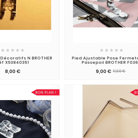










s Décoratifs N BROTHER
Pied Ajustable Pose Fermet
éf X53840351
Passepoil BROTHER F03
8,00 €
9,00 €
11,00 €
BON PLAN !
B