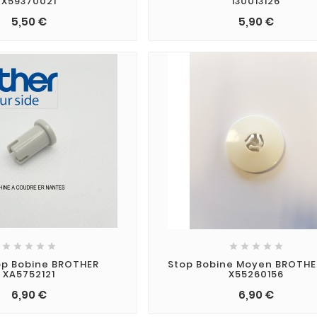
X59370021
130013126
5,50 €
5,90 €










op Bobine BROTHER
Stop Bobine Moyen BROTHE
XA5752121
X55260156
6,90 €
6,90 €