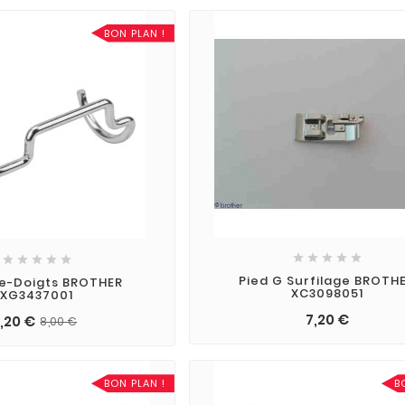
BON PLAN !










Pied G Surfilage BROTH
e-Doigts BROTHER
XC3098051
XG3437001
7,20 €
,20 €
8,00 €
BON PLAN !
B