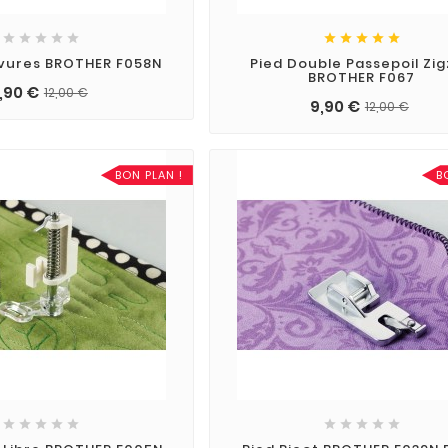










rvures BROTHER F058N
Pied Double Passepoil Zi
BROTHER F067
,90 €
12,00 €
9,90 €
12,00 €
BON PLAN !
B









