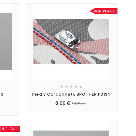
BON PLAN !





ER
Pied 3 Cordonnets BROTHER F013N
8,00 €
10,00 €
ON PLAN !