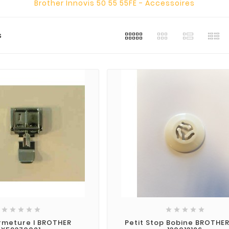
Brother Innovis 50 55 55FE - Accessoires
s










rmeture I BROTHER
Petit Stop Bobine BROTHER