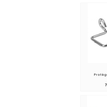
Protèg
7