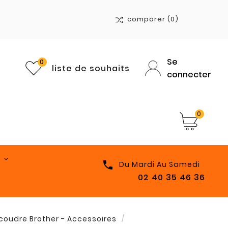
comparer
(0)
Se
0
liste de souhaits
connecter
0

Du Mardi Au Samedi
02 40 35 46 36
coudre Brother - Accessoires