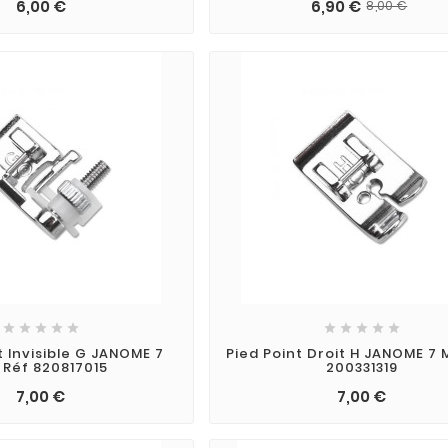
6,00 €
6,90 €
8,00 €










t Invisible G JANOME 7
Pied Point Droit H JANOME 7
Réf 820817015
200331319
7,00 €
7,00 €