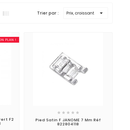

Trier par :
Prix, croissant
ON PLAN !





vert F2
Pied Satin F JANOME 7 Mm Réf
3
822804118