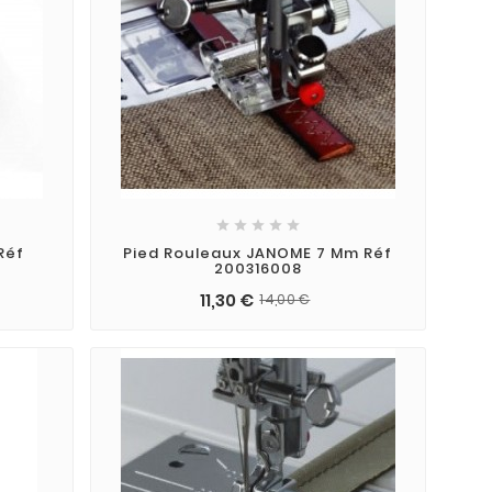





Réf
Pied Rouleaux JANOME 7 Mm Réf
200316008
11,30 €
14,00 €