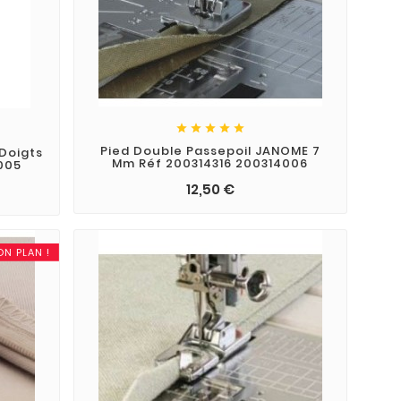





Pied Double Passepoil JANOME 7
Doigts
Mm Réf 200314316 200314006
005
12,50 €
ON PLAN !