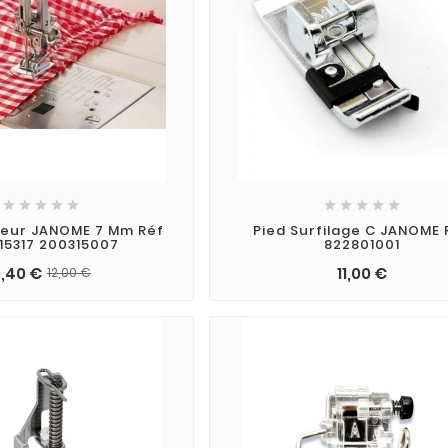










ceur JANOME 7 Mm Réf
Pied Surfilage C JANOME 
15317 200315007
822801001
0,40 €
11,00 €
12,00 €