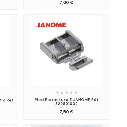
7,00 €





Pied Fermeture E JANOME Réf
 Mm Réf
829801002
7,50 €