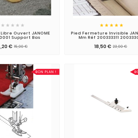










é Libre Ouvert JANOME
Pied Fermeture Invisible JA
0001 Support Bas
Mm Réf 200333311 200333
3,20 €
18,50 €
15,00 €
23,00 €
BON PLAN !
B