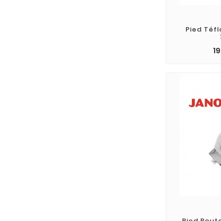
Pied Téf
1
Pied Bout