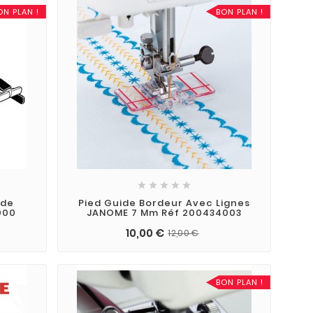
ON PLAN !
BON PLAN !





ide
Pied Guide Bordeur Avec Lignes
000
JANOME 7 Mm Réf 200434003
10,00 €
12,00 €
BON PLAN !