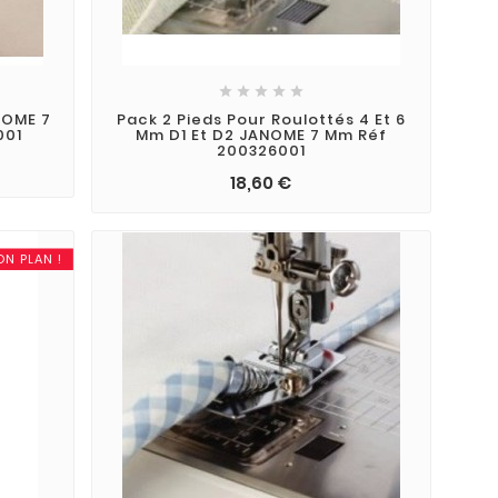





NOME 7
Pack 2 Pieds Pour Roulottés 4 Et 6
001
Mm D1 Et D2 JANOME 7 Mm Réf
200326001
18,60 €
ON PLAN !