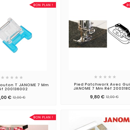
BON PLAN !
B










Pied Patchwork Avec Gu
Bouton T JANOME 7 Mm
JANOME 7 Mm Réf 200318
éf 200136002
9,80 €
12,00 €
,00 €
12,00 €
BON PLAN !