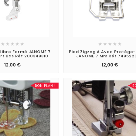










 Libre Fermé JANOME 7
Pied Zigzag A Avec Protège-
t Bas Réf 200349310
JANOME 7 Mm Réf 749522
12,00 €
12,00 €
BON PLAN !
B