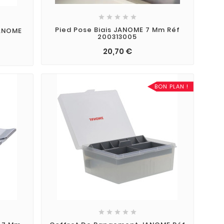





Pied Pose Biais JANOME 7 Mm Réf
JANOME
200313005
20,70 €
BON PLAN !




