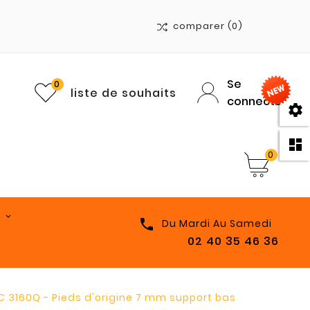
comparer
(0)
Se
0
liste de souhaits
connecter


0

Du Mardi Au Samedi
02 40 35 46 36
 3160Q - Pieds d'origine 7 mm support bas