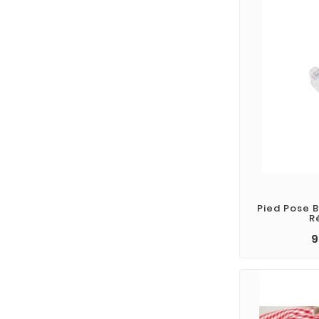
Pied Pose 
R
9