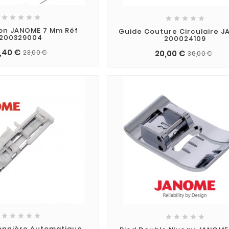










lon JANOME 7 Mm Réf
Guide Couture Circulaire 
200329004
200024109
9,40 €
23,00 €
20,00 €
36,00 €










onnière Automatique