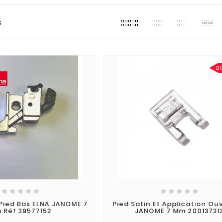
s
B










Pied Bas ELNA JANOME 7
Pied Satin Et Application Ou
 Réf 39577152
JANOME 7 Mm 20013731