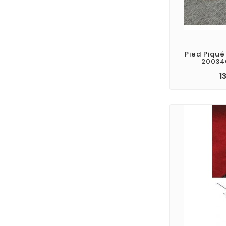
Pied Piqu
20034
1