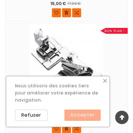
15,00 €
17,00 €

BON PLAN !
Nous utilisons des cookies tiers
pour améliorer votre expérience de
navigation.





Pied Pose Biais PFAFF 820245096
Accepter
Refuser
12,00 €
14,00 €
