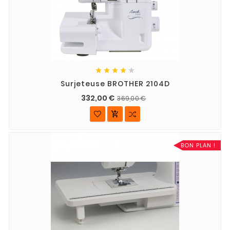





Surjeteuse BROTHER 2104D
332,00 €
369,00 €

BON PLAN !