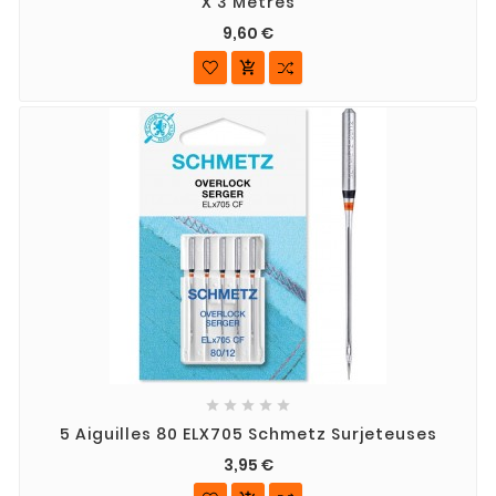
X 3 Mètres
9,60 €






5 Aiguilles 80 ELX705 Schmetz Surjeteuses
3,95 €