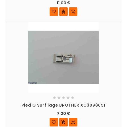
11,00 €






Pied G Surfilage BROTHER XC3098051
7,20 €
