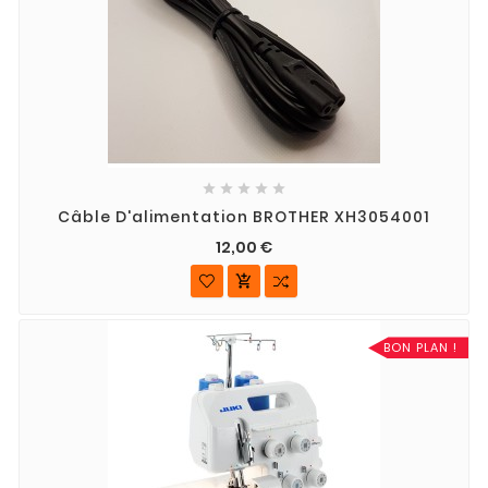





Câble D'alimentation BROTHER XH3054001
12,00 €

BON PLAN !