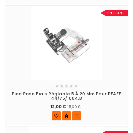
BON PLAN !





Pied Pose Biais Réglable 5 À 20 Mm Pour PFAFF
44/75/1004.B
12,00 €
15,00 €
