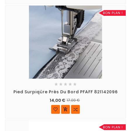
BON PLAN !





Pied Surpiqûre Près Du Bord PFAFF 821142096
14,00 €
17,00 €

BON PLAN !