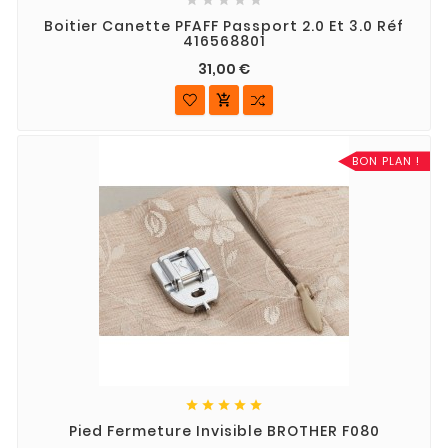
Boitier Canette PFAFF Passport 2.0 Et 3.0 Réf
416568801
31,00 €

BON PLAN !





Pied Fermeture Invisible BROTHER F080