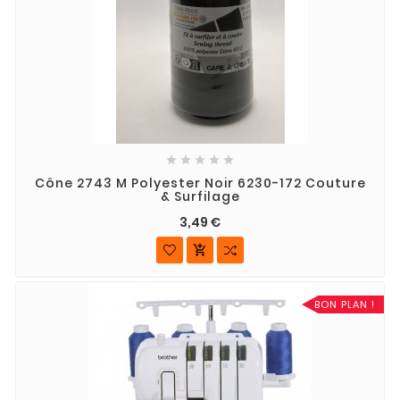





Cône 2743 M Polyester Noir 6230-172 Couture
& Surfilage
3,49 €

BON PLAN !