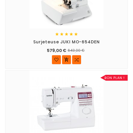





Surjeteuse JUKI MO-654DEN
579,00 €
643,00 €

BON PLAN !