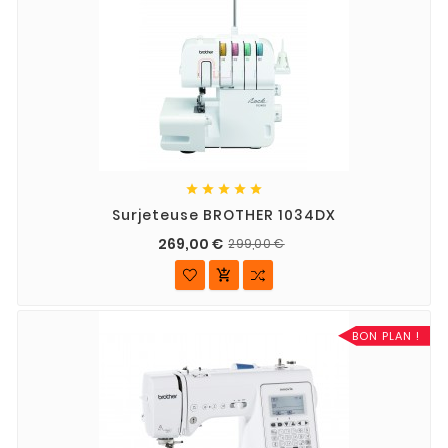





Surjeteuse BROTHER 1034DX
269,00 €
299,00 €

BON PLAN !