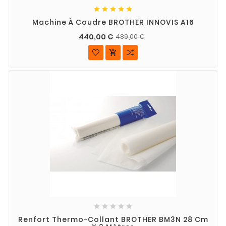





Machine À Coudre BROTHER INNOVIS A16
440,00 €
489,00 €






Renfort Thermo-Collant BROTHER BM3N 28 Cm