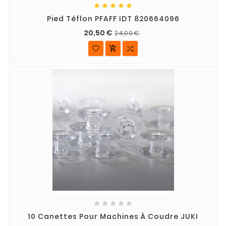





Pied Téflon PFAFF IDT 820664096
20,50 €
24,00 €






10 Canettes Pour Machines À Coudre JUKI