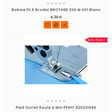





Bobine Fil À Broder BROTHER 300 M 001 Blanc
4,30 €

BON PLAN !





Pied Ourlet Roulé 4 Mm PFAFF 820221096