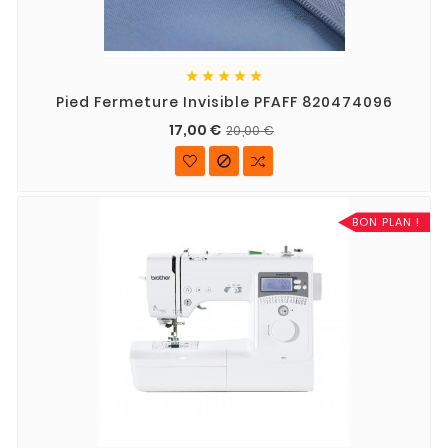





Pied Fermeture Invisible PFAFF 820474096
17,00 €
20,00 €

BON PLAN !