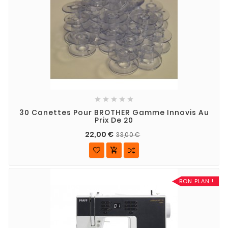





30 Canettes Pour BROTHER Gamme Innovis Au
Prix De 20
22,00 €
33,00 €

BON PLAN !