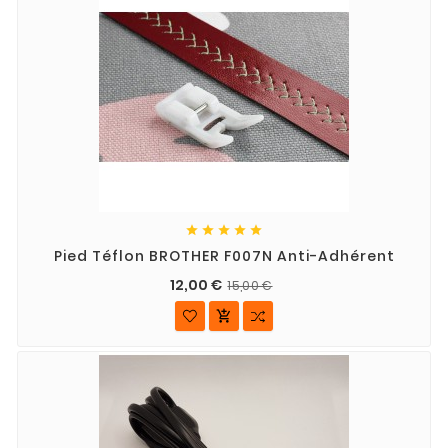





Pied Téflon BROTHER F007N Anti-Adhérent
12,00 €
15,00 €
