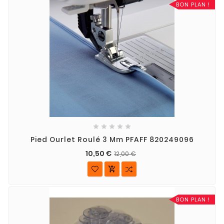
BON PLAN !





Pied Ourlet Roulé 3 Mm PFAFF 820249096
10,50 €
12,00 €

BON PLAN !