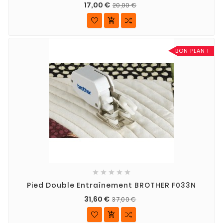
17,00 €
20,00 €

BON PLAN !





Pied Double Entraînement BROTHER F033N
31,60 €
37,00 €
