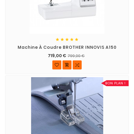





Machine À Coudre BROTHER INNOVIS A150
719,00 €
799,00 €

BON PLAN !