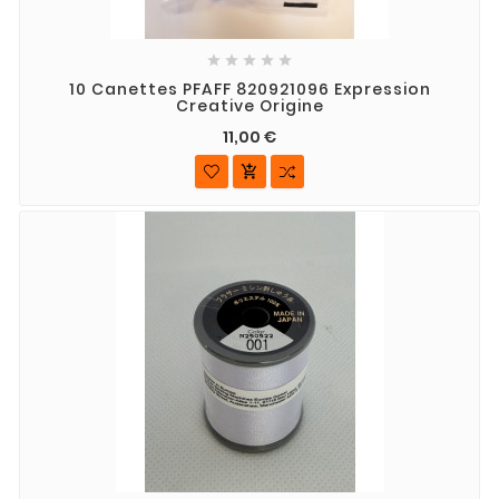





10 Canettes PFAFF 820921096 Expression
Creative Origine
11,00 €
