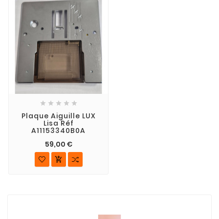





Plaque Aiguille LUX
Lisa Réf
A11153340B0A
59,00 €
