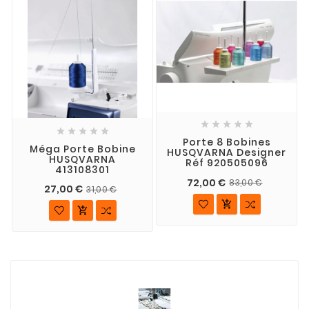










Porte 8 Bobines
Méga Porte Bobine
HUSQVARNA Designer
HUSQVARNA
Réf 920505096
413108301
72,00 €
83,00 €
27,00 €
31,00 €

