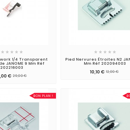










work 1/4 Transparent
Pied Nervures Étroites N2 J
de JANOME 9 Mm Réf
Mm Réf 202094003
202216003
10,10 €
12,00 €
0,00 €
29,00 €
BON PLAN !
B