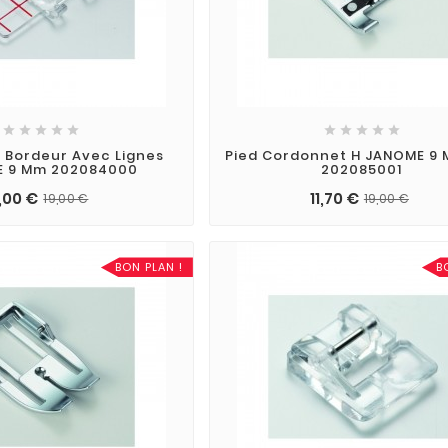










 Bordeur Avec Lignes
Pied Cordonnet H JANOME 9 
 9 Mm 202084000
202085001
1,00 €
11,70 €
19,00 €
19,00 €
BON PLAN !
B