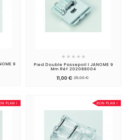





ANOME 9
Pied Double Passepoil I JANOME 9
Mm Réf 202088004
11,00 €
25,00 €
ON PLAN !
BON PLAN !