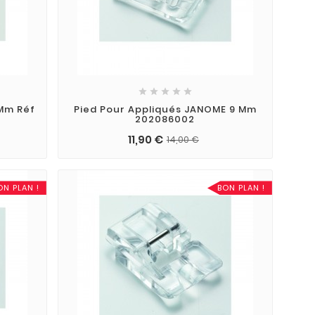





Mm Réf
Pied Pour Appliqués JANOME 9 Mm
202086002
11,90 €
14,00 €
ON PLAN !
BON PLAN !