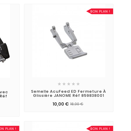
BON PLAN !





Semelle AcuFeed ED Fermeture À
Avec
Glissière JANOME Réf 859838001
 Réf
10,00 €
18,00 €
ON PLAN !
BON PLAN !