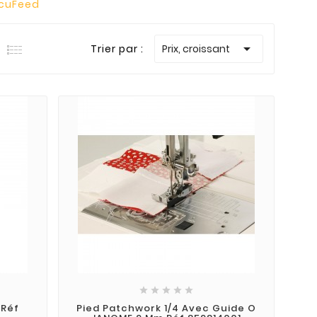
AcuFeed

Trier par :
Prix, croissant





 Réf
Pied Patchwork 1/4 Avec Guide O