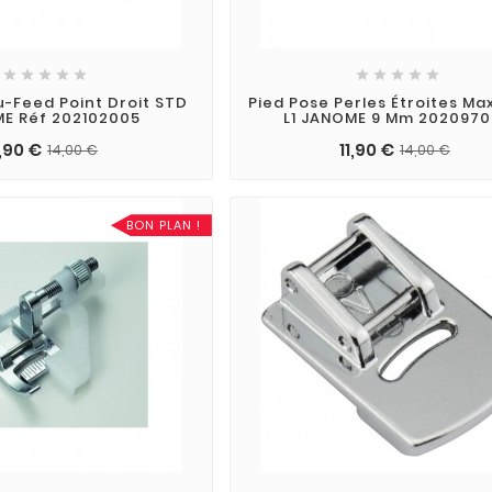










u-Feed Point Droit STD
Pied Pose Perles Étroites Ma
E Réf 202102005
L1 JANOME 9 Mm 202097
1,90 €
11,90 €
14,00 €
14,00 €
BON PLAN !