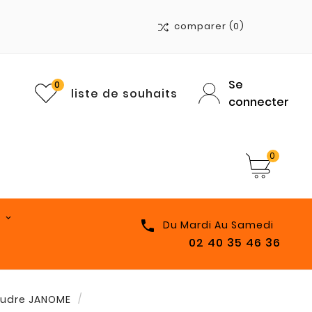
comparer
(0)
Se
0
liste de souhaits
connecter
0

Du Mardi Au Samedi
02 40 35 46 36
oudre JANOME