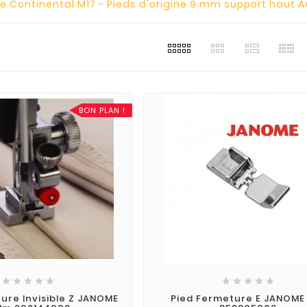
 Continental M17 - Pieds d'origine 9 mm support haut 
BON PLAN !










ure Invisible Z JANOME
Pied Fermeture E JANOME