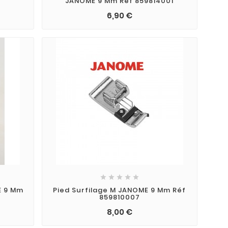
JANOME 9 Mm Réf 859814001
6,90 €





E 9 Mm
Pied Surfilage M JANOME 9 Mm Réf
859810007
8,00 €