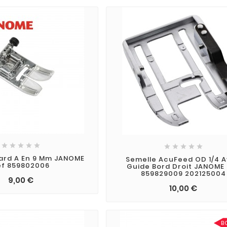










ard A En 9 Mm JANOME
Semelle AcuFeed OD 1/4 
éf 859802006
Guide Bord Droit JANOME
859829009 202125004
9,00 €
10,00 €
B