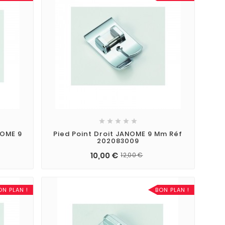





NOME 9
Pied Point Droit JANOME 9 Mm Réf
202083009
10,00 €
12,00 €
ON PLAN !
BON PLAN !