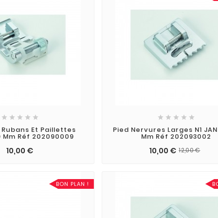










 Rubans Et Paillettes
Pied Nervures Larges N1 JA
9 Mm Réf 202090009
Mm Réf 202093002
10,00 €
10,00 €
12,00 €
BON PLAN !
B