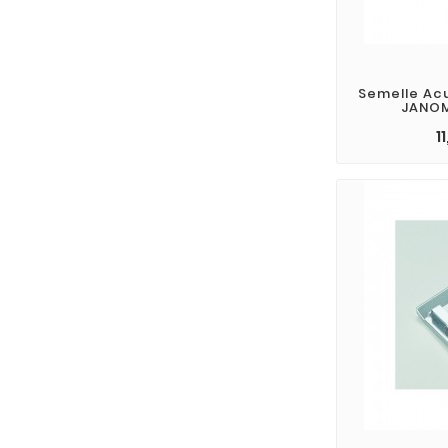
Semelle Ac
JANOM
1