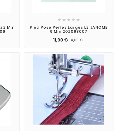





xi 2 Mm
Pied Pose Perles Larges L2 JANOME
006
9 Mm 202098007
11,90 €
14,00 €