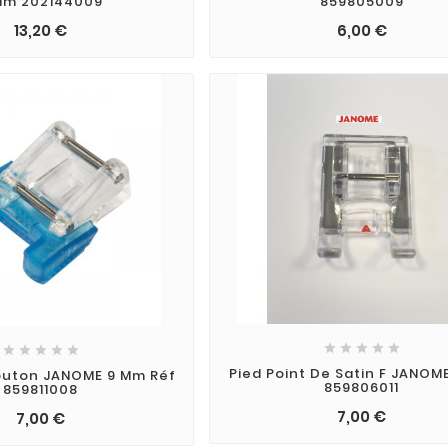
Mm 202144009
859805009
13,20 €
6,00 €










Pied Point De Satin F JANOM
outon JANOME 9 Mm Réf
859806011
859811008
7,00 €
7,00 €