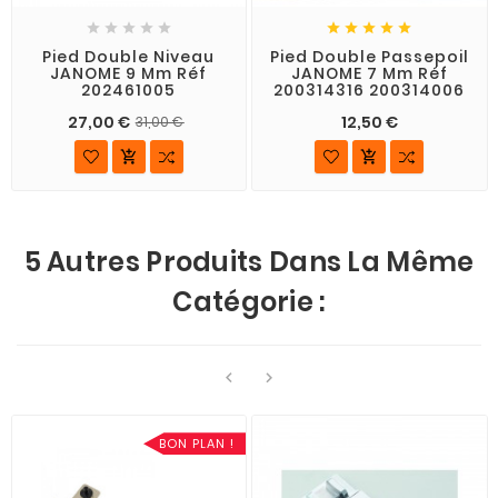










Pied Double Niveau
Pied Double Passepoil
JANOME 9 Mm Réf
JANOME 7 Mm Réf
202461005
200314316 200314006
27,00 €
12,50 €
31,00 €


5 Autres Produits Dans La Même
Catégorie :


BON PLAN !