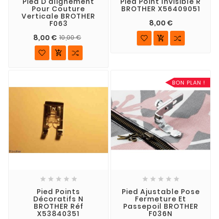
Pied D'alignement
Pied Point Invisible R
Pour Couture
BROTHER X56409051
Verticale BROTHER
8,00 €
F063
8,00 €
10,00 €


BON PLAN !










Pied Points
Pied Ajustable Pose
Décoratifs N
Fermeture Et
BROTHER Réf
Passepoil BROTHER
X53840351
F036N