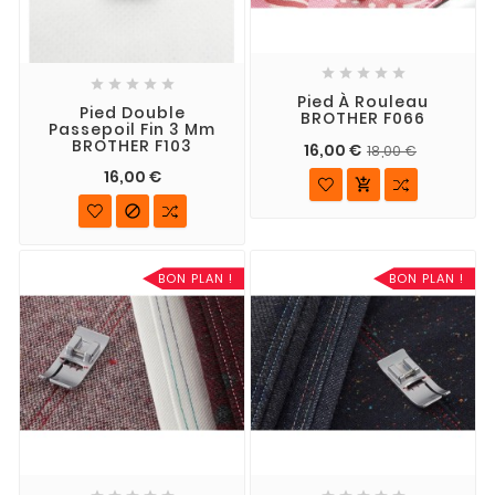










Pied À Rouleau
Pied Double
BROTHER F066
Passepoil Fin 3 Mm
BROTHER F103
16,00 €
18,00 €
16,00 €


BON PLAN !
BON PLAN !