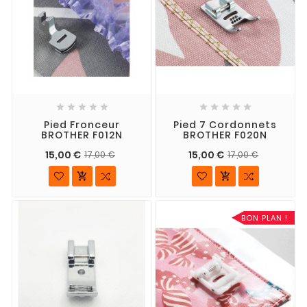










Pied Fronceur
Pied 7 Cordonnets
BROTHER F012N
BROTHER F020N
15,00 €
15,00 €
17,00 €
17,00 €


BON PLAN !