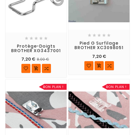










Pied G Surfilage
Protège-Doigts
BROTHER XC3098051
BROTHER XG3437001
7,20 €
7,20 €
8,00 €


BON PLAN !
BON PLAN !