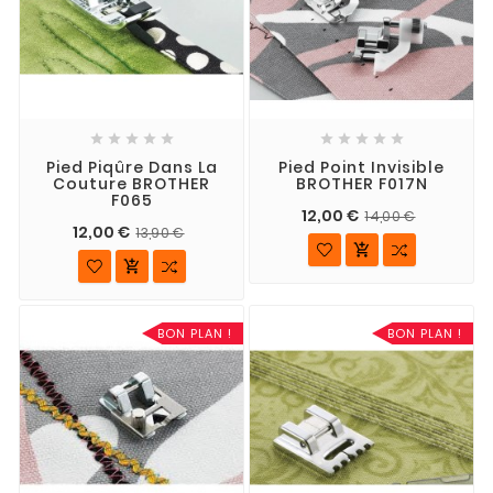










Pied Piqûre Dans La
Pied Point Invisible
Couture BROTHER
BROTHER F017N
F065
12,00 €
14,00 €
12,00 €
13,90 €


BON PLAN !
BON PLAN !