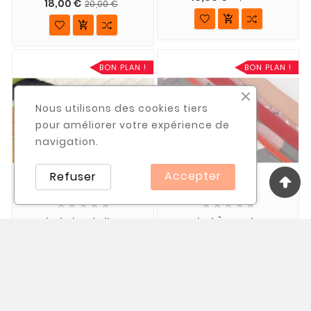
18,00 €
20,00 €


BON PLAN !
BON PLAN !
Nous utilisons des cookies tiers
pour améliorer votre expérience de
navigation.
Accepter
Refuser










Pied Piqué Libre
Pied À Border
Ouvert Métal
Réglable BROTHER
BROTHER F061
F071 Pose De Biais 5 À
20 Mm
20,50 €
24,00 €
22,00 €
25,00 €

