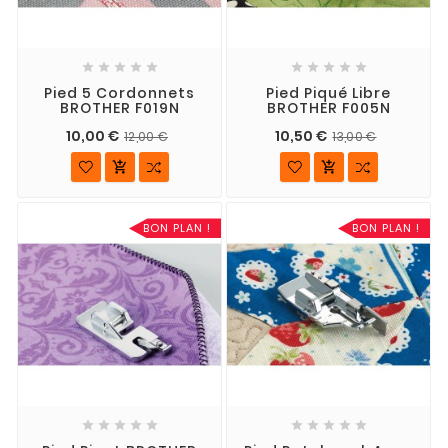










Pied 5 Cordonnets
Pied Piqué Libre
BROTHER F019N
BROTHER F005N
10,00 €
10,50 €
12,00 €
13,00 €


BON PLAN !
BON PLAN !









