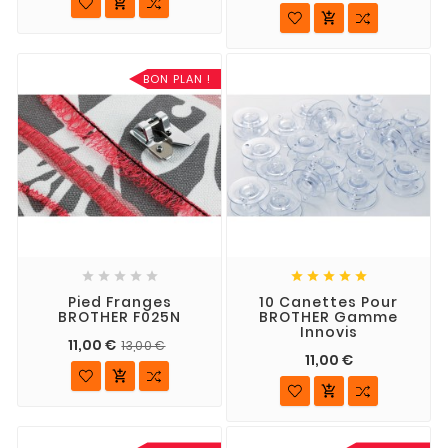


BON PLAN !










Pied Franges
10 Canettes Pour
BROTHER F025N
BROTHER Gamme
Innovis
11,00 €
13,00 €
11,00 €

