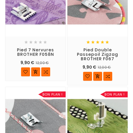










Pied 7 Nervures
Pied Double
BROTHER F058N
Passepoil Zigzag
BROTHER F067
9,90 €
12,00 €
9,90 €
12,00 €


BON PLAN !
BON PLAN !