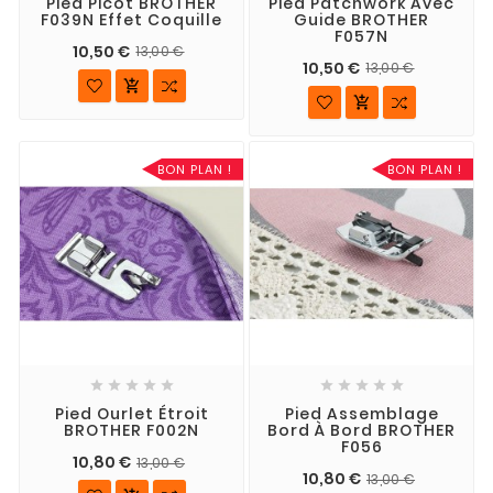
Pied Picot BROTHER
Pied Patchwork Avec
F039N Effet Coquille
Guide BROTHER
F057N
10,50 €
13,00 €
10,50 €
13,00 €


BON PLAN !
BON PLAN !










Pied Ourlet Étroit
Pied Assemblage
BROTHER F002N
Bord À Bord BROTHER
F056
10,80 €
13,00 €
10,80 €
13,00 €