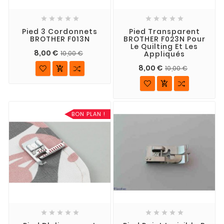










Pied 3 Cordonnets
Pied Transparent
BROTHER F013N
BROTHER F023N Pour
Le Quilting Et Les
8,00 €
Appliqués
10,00 €
8,00 €
10,00 €


BON PLAN !









