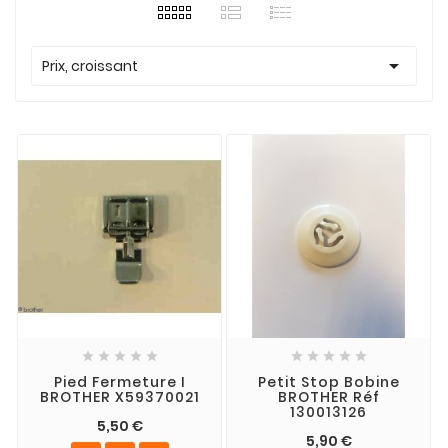

Prix, croissant










Pied Fermeture I
Petit Stop Bobine
BROTHER X59370021
BROTHER Réf
130013126
5,50 €
5,90 €