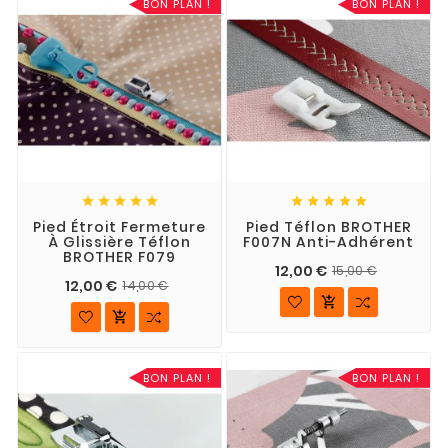
BON PLAN !
BON PLAN !










Pied Étroit Fermeture
Pied Téflon BROTHER
À Glissière Téflon
F007N Anti-Adhérent
BROTHER F079
12,00 €
15,00 €
12,00 €
14,00 €


BON PLAN !
BON PLAN !