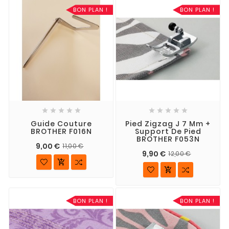
BON PLAN !
BON PLAN !










Guide Couture
Pied Zigzag J 7 Mm +
BROTHER F016N
Support De Pied
BROTHER F053N
9,00 €
11,00 €
9,90 €
12,00 €


BON PLAN !
BON PLAN !