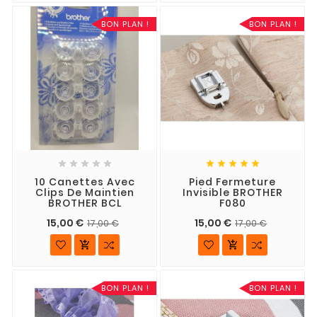
BON PLAN !
BON PLAN !










10 Canettes Avec
Pied Fermeture
Clips De Maintien
Invisible BROTHER
BROTHER BCL
F080
15,00 €
15,00 €
17,00 €
17,00 €


BON PLAN !
BON PLAN !