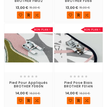
BROTHER FMG2
BROTHER F068
13,00 €
13,00 €
15,00 €
15,00 €


BON PLAN !
BON PLAN !










Pied Pour Appliqués
Pied Pose Biais
BROTHER F060N
BROTHER F014N
14,00 €
14,00 €
16,00 €
16,00 €

