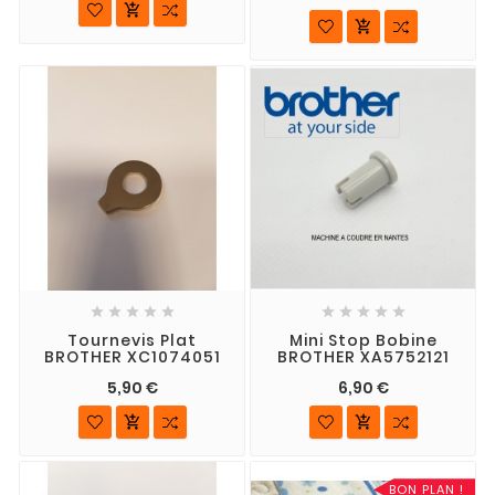












Tournevis Plat
Mini Stop Bobine
BROTHER XC1074051
BROTHER XA5752121
5,90 €
6,90 €


BON PLAN !