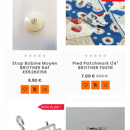










Stop Bobine Moyen
Pied Patchwork 1/4"
BROTHER Réf
BROTHER F001N
X55260156
7,00 €
8,00 €
6,90 €


BON PLAN !