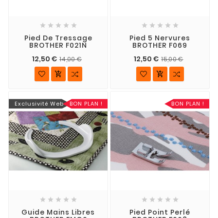










Pied De Tressage
Pied 5 Nervures
BROTHER F021N
BROTHER F069
12,50 €
12,50 €
14,00 €
15,00 €


Exclusivité Web
BON PLAN !
BON PLAN !










Guide Mains Libres
Pied Point Perlé