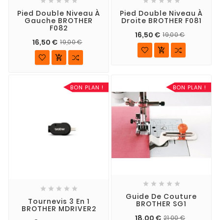










Pied Double Niveau À
Pied Double Niveau À
Gauche BROTHER
Droite BROTHER F081
F082
16,50 €
19,00 €
16,50 €
19,00 €


BON PLAN !
BON PLAN !










Guide De Couture
Tournevis 3 En 1
BROTHER SG1
BROTHER MDRIVER2
18,00 €
21,00 €