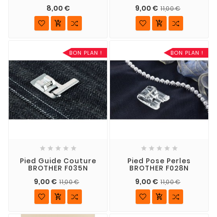
8,00 €
9,00 €
11,00 €


BON PLAN !
BON PLAN !










Pied Guide Couture
Pied Pose Perles
BROTHER F035N
BROTHER F028N
9,00 €
9,00 €
11,00 €
11,00 €

