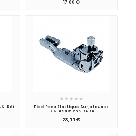
17,00 €





UKI Réf
Pied Pose Élastique Surjeteuses
JUKI A9815 655 0A0A
28,00 €