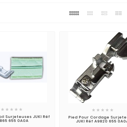










il Surjeteuses JUKI Réf
Pied Pour Cordage Surjet
865 655 0A0A
JUKI Réf A9820 655 0A0