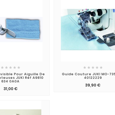










nvisible Pour Aiguille De
Guide Couture JUKI MO-73
eteuses JUKI Réf A9810
40122229
634 0A0A
39,90 €
31,00 €