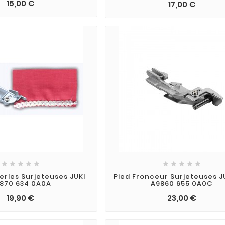
15,00 €
17,00 €










erles Surjeteuses JUKI
Pied Fronceur Surjeteuses J
870 634 0A0A
A9860 655 0A0C
19,90 €
23,00 €