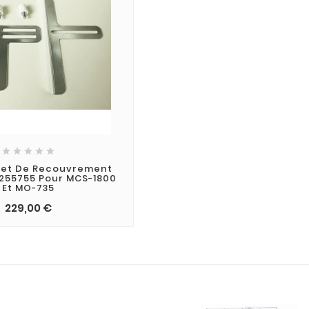





let De Recouvrement
0255755 Pour MCS-1800
Et MO-735
229,00 €