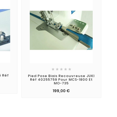





5 Réf
Pied Pose Biais Recouvreuse JUKI
Réf 40255759 Pour MCS-1800 Et
MO-735
199,00 €