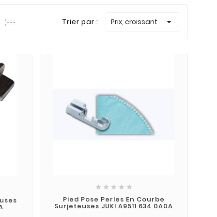

Trier par :
Prix, croissant





Pied Pose Perles En Courbe
euses
Surjeteuses JUKI A9511 634 0A0A
A