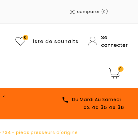
comparer
(0)
Se
0
liste de souhaits
connecter
0

Du Mardi Au Samedi
02 40 35 46 36
734 - pieds presseurs d'origine