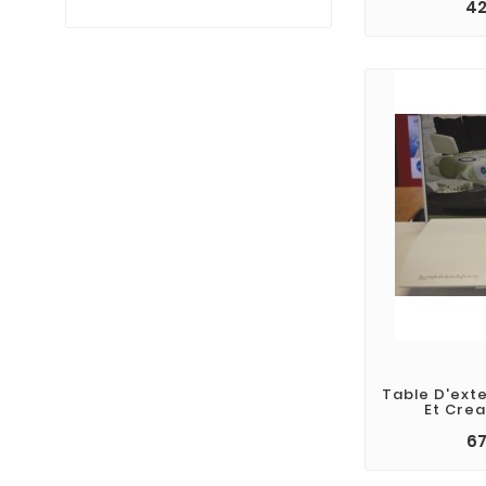
42
Table D'ext
Et Crea
67