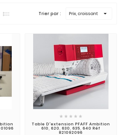

Trier par :
Prix, croissant





bition
Table D'extension PFAFF Ambition
1001096
610, 620, 630, 635, 640 Réf
821092096