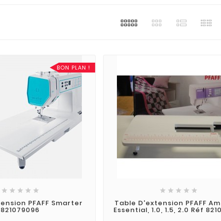
BON PLAN !










tension PFAFF Smarter
Table D'extension PFAFF Am
821079096
Essential, 1.0, 1.5, 2.0 Réf 82