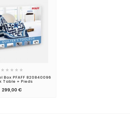





ool Box PFAFF 820840096
k Table + Pieds
299,00 €