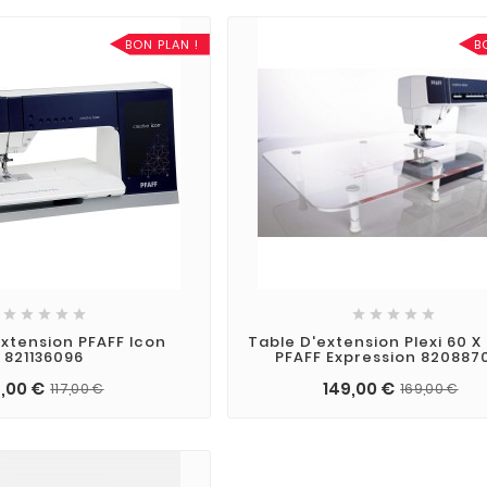
BON PLAN !
B










extension PFAFF Icon
Table D'extension Plexi 60 
821136096
PFAFF Expression 820887
,00 €
149,00 €
117,00 €
169,00 €