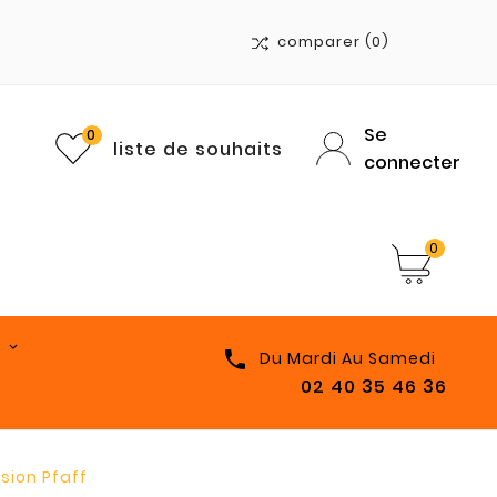
comparer
(0)
Se
0
liste de souhaits
connecter
0

Du Mardi Au Samedi
02 40 35 46 36
sion Pfaff