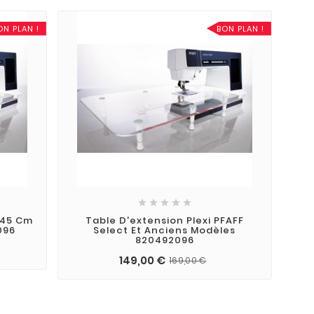
ON PLAN !
BON PLAN !





X 45 Cm
Table D'extension Plexi PFAFF
096
Select Et Anciens Modèles
820492096
149,00 €
169,00 €