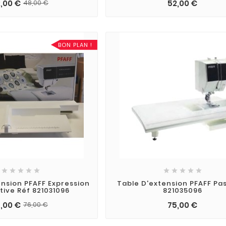
,00 €
52,00 €
48,00 €
BON PLAN !










ension PFAFF Expression
Table D'extension PFAFF Pa
tive Réf 821031096
821035096
,00 €
75,00 €
76,00 €