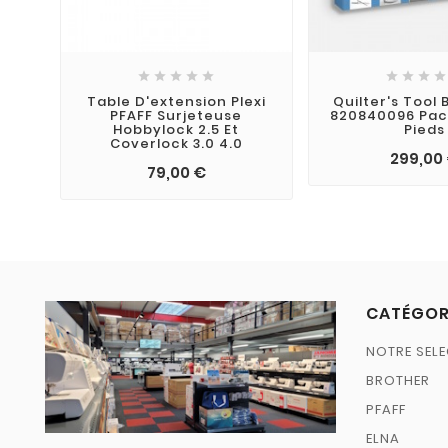









Table D'extension Plexi
Quilter's Tool 
PFAFF Surjeteuse
820840096 Pac
Hobbylock 2.5 Et
Pieds
Coverlock 3.0 4.0
299,00
79,00 €
CATÉGOR
NOTRE SELE
BROTHER
PFAFF
ELNA