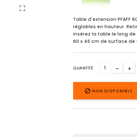

Table d'extension PFAFF 60
réglables en hauteur. Ret
insérez la table le long d
60 x 45 cm de surface de t
QUANTITÉ

NON DISPONIBLE