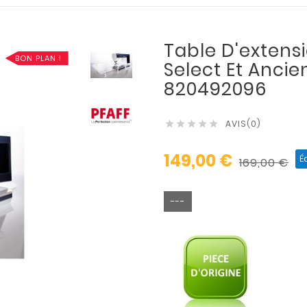
Table D'extensi
BON PLAN !
Select Et Anci
820492096
AVIS(0)





149,00 €
É
169,00 €
---