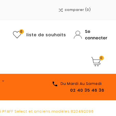
comparer
(0)
Se
0
liste de souhaits
connecter
0

Du Mardi Au Samedi
02 40 35 46 36
xi PFAFF Select et anciens modèles 820492096