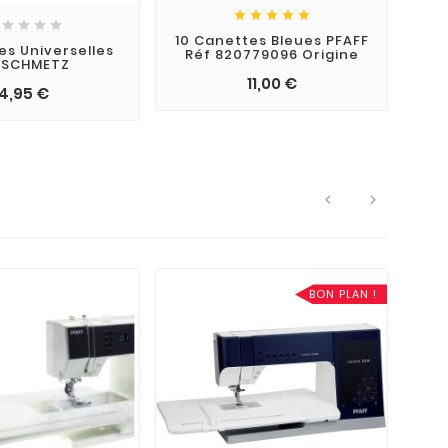









10 Canettes Bleues PFAFF
les Universelles
Réf 820779096 Origine
 SCHMETZ
11,00 €
4,95 €


BON PLAN !