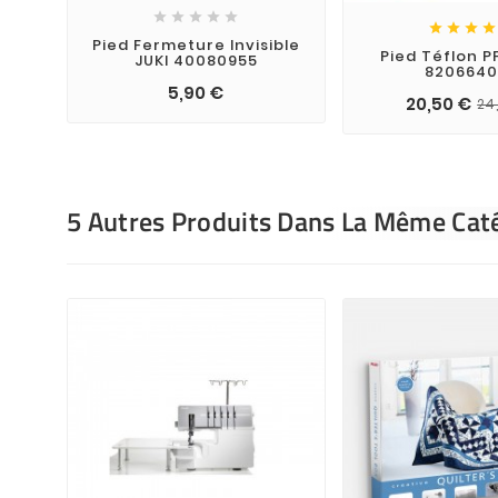









Pied Fermeture Invisible
Pied Téflon P
JUKI 40080955
8206640
5,90 €
20,50 €
24
5 Autres Produits Dans La Même Caté