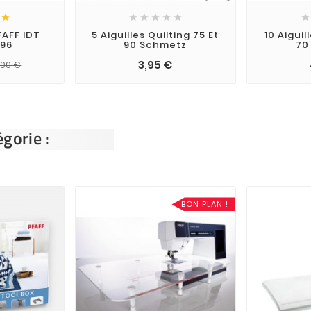







FAFF IDT
5 Aiguilles Quilting 75 Et
10 Aiguil
96
90 Schmetz
70
3,95 €
,00 €
gorie :
BON PLAN !