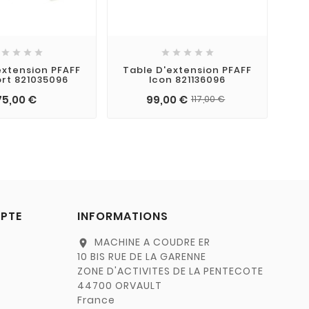









extension PFAFF
Table D'extension PFAFF
rt 821035096
Icon 821136096
75,00 €
99,00 €
117,00 €
PTE
INFORMATIONS
MACHINE A COUDRE ER
location_on
10 BIS RUE DE LA GARENNE
ZONE D'ACTIVITES DE LA PENTECOTE
44700 ORVAULT
France