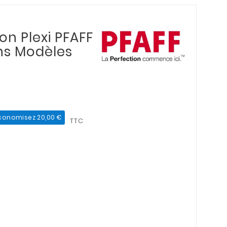
on Plexi PFAFF
ens Modèles
conomisez 20,00 €
TTC