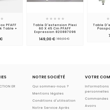







Box PFAFF
Table D'extension Plexi
Table D'
k Table +
60 X 45 Cm PFAFF
Passpo
Expression 820887096
 €
149,00 €
169,00 €
IES
NOTRE SOCIÉTÉ
VOTRE COM
CTION ER
Qui sommes-nous ?
Informations
personnelles
Mentions légales
Commandes
Conditions d'utilisation
Avoirs
Notre Service Après