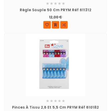





Règle Souple 50 Cm PRYM Réf 611312
12,00 €






Pinces À Tissu 2,6 Et 5,5 Cm PRYM Réf 610182