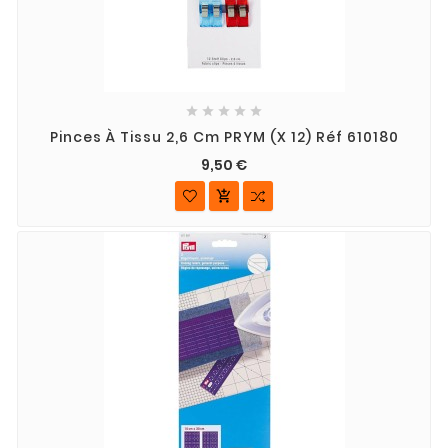





Pinces À Tissu 2,6 Cm PRYM (x 12) Réf 610180
9,50 €
