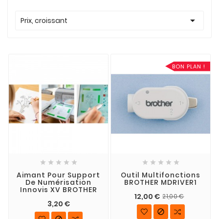

Prix, croissant
BON PLAN !










Aimant Pour Support
Outil Multifonctions
De Numérisation
BROTHER MDRIVER1
Innovis XV BROTHER
12,00 €
21,00 €
3,20 €

