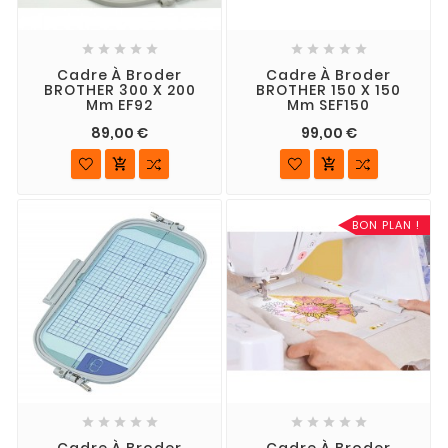










Cadre À Broder
Cadre À Broder
BROTHER 300 X 200
BROTHER 150 X 150
Mm EF92
Mm SEF150
89,00 €
99,00 €


BON PLAN !










Cadre À Broder
Cadre À Broder