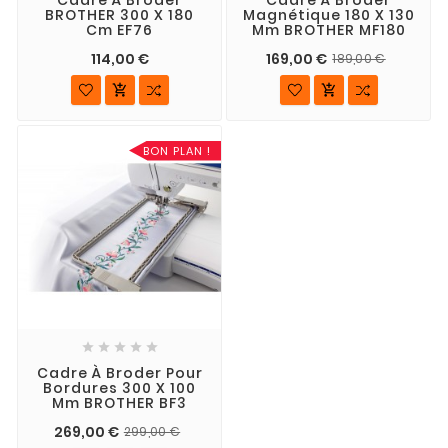
BROTHER 300 X 180
Magnétique 180 X 130
Cm EF76
Mm BROTHER MF180
114,00 €
169,00 €
189,00 €


BON PLAN !





Cadre À Broder Pour
Bordures 300 X 100
Mm BROTHER BF3
269,00 €
299,00 €