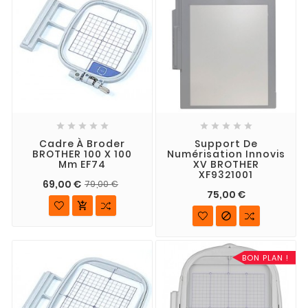










Cadre À Broder
Support De
BROTHER 100 X 100
Numérisation Innovis
Mm EF74
XV BROTHER
XF9321001
69,00 €
79,00 €
75,00 €


BON PLAN !