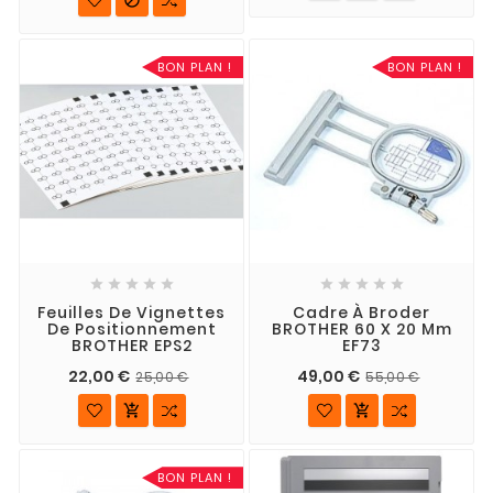
BON PLAN !
BON PLAN !










Feuilles De Vignettes
Cadre À Broder
De Positionnement
BROTHER 60 X 20 Mm
BROTHER EPS2
EF73
22,00 €
49,00 €
25,00 €
55,00 €


BON PLAN !