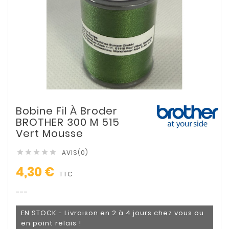
Bobine Fil À Broder
BROTHER 300 M 515
Vert Mousse
AVIS(0)





4,30 €
TTC
---
EN STOCK - Livraison en 2 à 4 jours chez vous ou
en point relais !