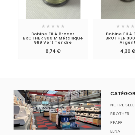









Bobine Fil À Broder
Bobine Fil À
BROTHER 300 M Métallique
BROTHER 300
989 Vert Tendre
Argen
8,74 €
4,30 
CATÉGOR
NOTRE SELE
BROTHER
PFAFF
ELNA