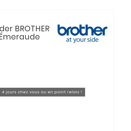
roder BROTHER
t Émeraude
 4 jours chez vous ou en point relais !