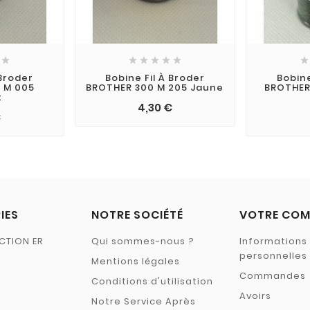







 Broder
Bobine Fil À Broder
Bobine
 M 005
BROTHER 300 M 205 Jaune
BROTHER 
t
4,30 €
€
IES
NOTRE SOCIÉTÉ
VOTRE COM
CTION ER
Qui sommes-nous ?
Informations
personnelles
Mentions légales
Commandes
Conditions d'utilisation
Avoirs
Notre Service Après