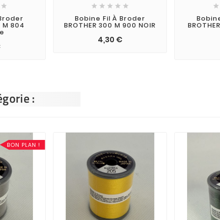







 Broder
Bobine Fil À Broder
Bobine
 M 804
BROTHER 300 M 900 NOIR
BROTHER 
e
4,30 €
€
gorie :
BON PLAN !