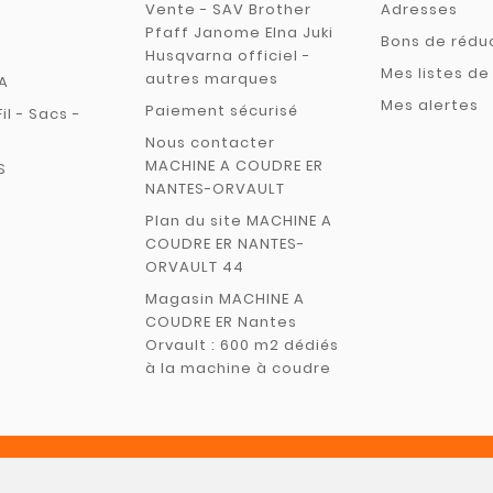
Vente - SAV Brother
Adresses
Pfaff Janome Elna Juki
Bons de rédu
Husqvarna officiel -
Mes listes de
autres marques
A
Mes alertes
Paiement sécurisé
Fil - Sacs -
Nous contacter
MACHINE A COUDRE ER
S
NANTES-ORVAULT
Plan du site MACHINE A
COUDRE ER NANTES-
ORVAULT 44
Magasin MACHINE A
COUDRE ER Nantes
Orvault : 600 m2 dédiés
à la machine à coudre