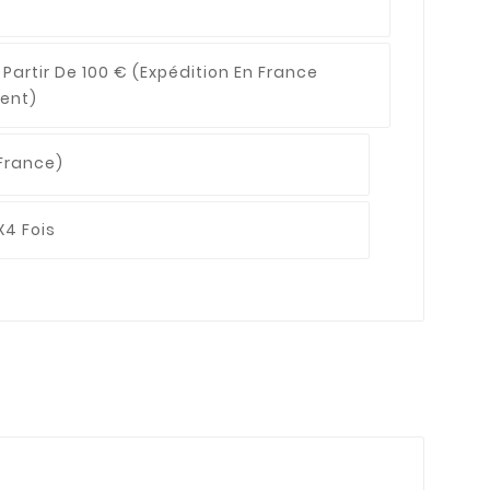
 Partir De 100 €
(expédition En France
ent)
France)
X4 Fois