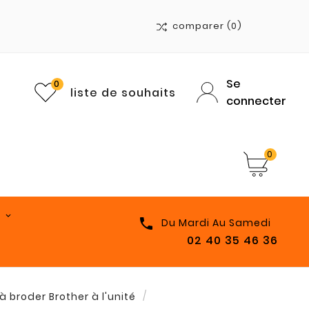
comparer
(0)
Se
0
liste de souhaits
connecter
0

Du Mardi Au Samedi
02 40 35 46 36
l à broder Brother à l'unité