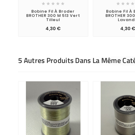









Bobine Fil À Broder
Bobine Fil À
BROTHER 300 M 513 Vert
BROTHER 300
Tilleul
Lavand
4,30 €
4,30 
5 Autres Produits Dans La Même Caté