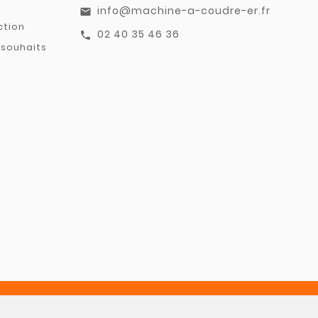
info@machine-a-coudre-er.fr
email
ction
02 40 35 46 36
call
 souhaits