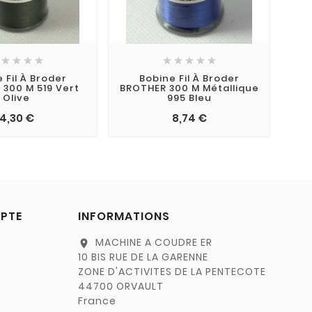









 Fil À Broder
Bobine Fil À Broder
300 M 519 Vert
BROTHER 300 M Métallique
Olive
995 Bleu
4,30 €
8,74 €
PTE
INFORMATIONS
MACHINE A COUDRE ER
location_on
10 BIS RUE DE LA GARENNE
ZONE D'ACTIVITES DE LA PENTECOTE
44700 ORVAULT
France