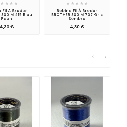









 Fil À Broder
Bobine Fil À Broder
300 M 415 Bleu
BROTHER 300 M 707 Gris
Paon
Sombre
4,30 €
4,30 €

