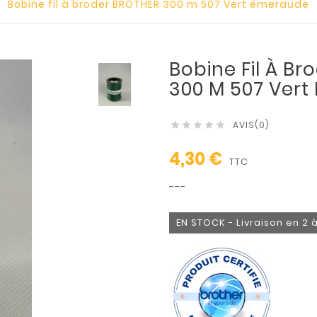
Bobine fil à broder BROTHER 300 m 507 Vert émeraude
Bobine Fil À B
300 M 507 Ver
AVIS(0)





4,30 €
TTC
---
EN STOCK - Livraison en 2 à