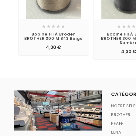









Bobine Fil À Broder
Bobine Fil À
BROTHER 300 M 843 Beige
BROTHER 300 M
Sombr
4,30 €
4,30 
CATÉGOR
NOTRE SELE
BROTHER
PFAFF
ELNA