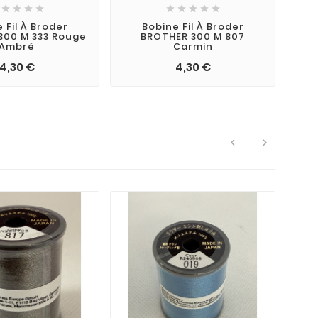









 Fil À Broder
Bobine Fil À Broder
300 M 333 Rouge
BROTHER 300 M 807
Ambré
Carmin
4,30 €
4,30 €

