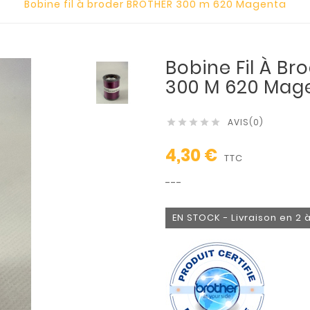
Bobine fil à broder BROTHER 300 m 620 Magenta
Bobine Fil À B
300 M 620 Mag
AVIS(0)





4,30 €
TTC
---
EN STOCK - Livraison en 2 à