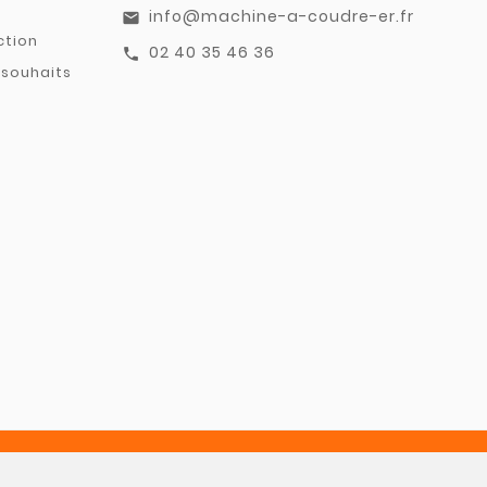
info@machine-a-coudre-er.fr
email
ction
02 40 35 46 36
call
 souhaits