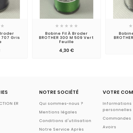







 Broder
Bobine Fil À Broder
Bobine
 707 Gris
BROTHER 300 M 509 Vert
BROTHER 
e
Feuille
€
4,30 €
IES
NOTRE SOCIÉTÉ
VOTRE COM
CTION ER
Qui sommes-nous ?
Informations
personnelles
Mentions légales
Commandes
Conditions d'utilisation
Avoirs
Notre Service Après