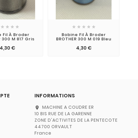









 Fil À Broder
Bobine Fil À Broder
300 M 817 Gris
BROTHER 300 M 019 Bleu
4,30 €
4,30 €
PTE
INFORMATIONS
MACHINE A COUDRE ER
location_on
10 BIS RUE DE LA GARENNE
ZONE D'ACTIVITES DE LA PENTECOTE
44700 ORVAULT
France