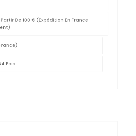
 Partir De 100 €
(expédition En France
ent)
France)
X4 Fois