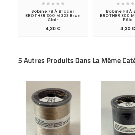









Bobine Fil À Broder
Bobine Fil À
BROTHER 300 M 323 Brun
BROTHER 300 M
Clair
Pâle
4,30 €
4,30 
5 Autres Produits Dans La Même Caté