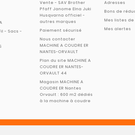
Vente - SAV Brother
Adresses
Pfaff Janome Elna Juki
Bons de rédu
Husqvarna officiel -
Mes listes de
autres marques
A
Mes alertes
Paiement sécurisé
Fil - Sacs -
Nous contacter
MACHINE A COUDRE ER
S
NANTES-ORVAULT
Plan du site MACHINE A
COUDRE ER NANTES-
ORVAULT 44
Magasin MACHINE A
COUDRE ER Nantes
Orvault : 600 m2 dédiés
à la machine à coudre