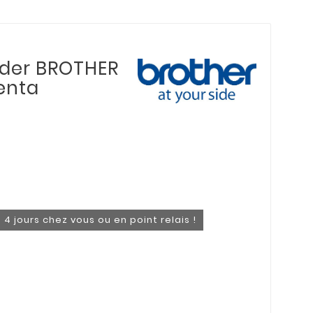
roder BROTHER
enta
 4 jours chez vous ou en point relais !