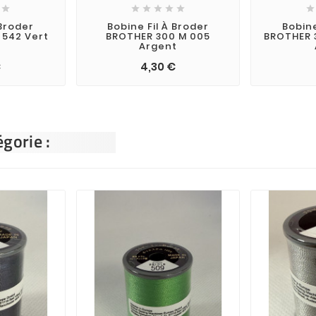







 Broder
Bobine Fil À Broder
Bobine
 542 Vert
BROTHER 300 M 005
BROTHER 
Argent
€
4,30 €
gorie :