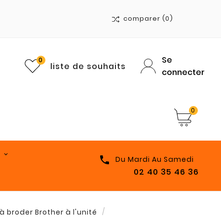
comparer
(0)
Se
0
liste de souhaits
connecter
0

Du Mardi Au Samedi
02 40 35 46 36
l à broder Brother à l'unité