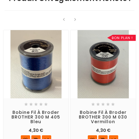


BON PLAN !










Bobine Fil À Broder
Bobine Fil À Broder
BROTHER 300 M 405
BROTHER 300 M 030
Bleu
Vermillon
4,30 €
4,30 €