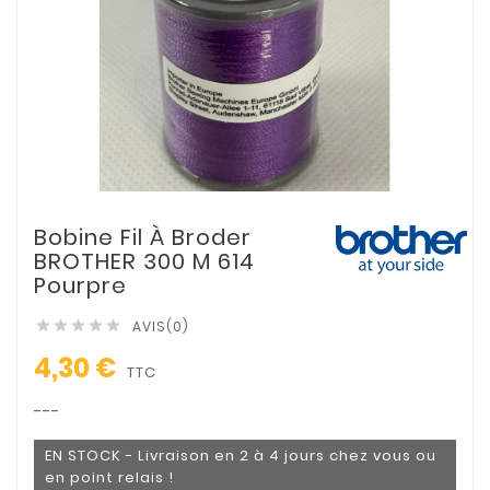
Bobine Fil À Broder
BROTHER 300 M 614
Pourpre
AVIS(0)





4,30 €
TTC
---
EN STOCK - Livraison en 2 à 4 jours chez vous ou
en point relais !