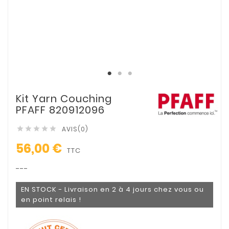
Kit Yarn Couching
PFAFF 820912096
AVIS(0)





56,00 €
TTC
---
EN STOCK - Livraison en 2 à 4 jours chez vous ou
en point relais !