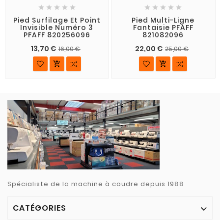










Pied Surfilage Et Point
Pied Multi-Ligne
Invisible Numéro 3
Fantaisie PFAFF
PFAFF 820256096
821082096
13,70 €
22,00 €
16,00 €
25,00 €


Spécialiste de la machine à coudre depuis 1988
CATÉGORIES
