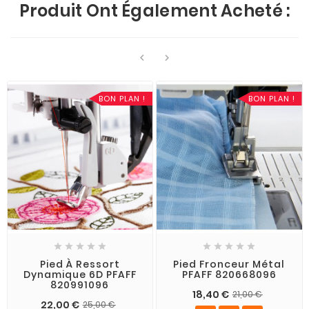
Produit Ont Également Acheté :


BON PLAN !
BON PLAN !










Pied À Ressort
Pied Fronceur Métal
Dynamique 6D PFAFF
PFAFF 820668096
820991096
18,40 €
21,00 €
22,00 €
25,00 €