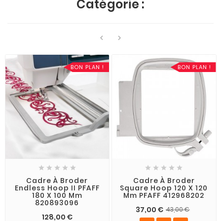
Catégorie :


BON PLAN !
BON PLAN !










Cadre À Broder
Cadre À Broder
Endless Hoop II PFAFF
Square Hoop 120 X 120
180 X 100 Mm
Mm PFAFF 412968202
820893096
37,00 €
43,00 €
128,00 €