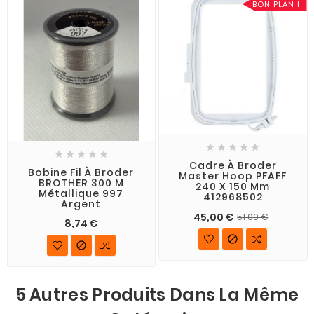
BON PLAN !










Cadre À Broder
Bobine Fil À Broder
Master Hoop PFAFF
BROTHER 300 M
240 X 150 Mm
Métallique 997
412968502
Argent
45,00 €
51,00 €
8,74 €


5 Autres Produits Dans La Même