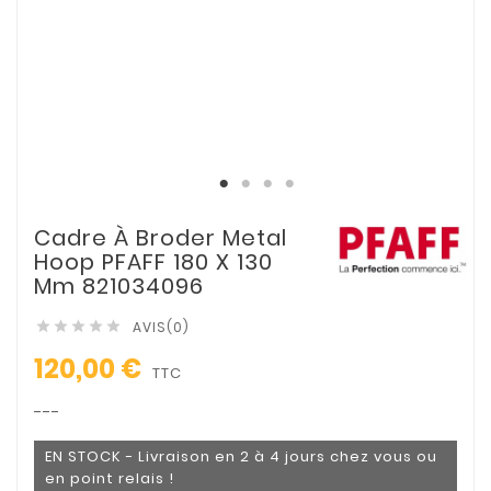
Cadre À Broder Metal
Hoop PFAFF 180 X 130
Mm 821034096
AVIS(0)





120,00 €
TTC
---
EN STOCK - Livraison en 2 à 4 jours chez vous ou
en point relais !