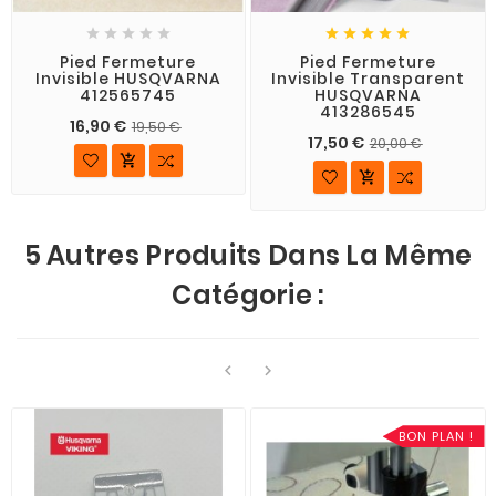










Pied Fermeture
Pied Fermeture
Invisible HUSQVARNA
Invisible Transparent
412565745
HUSQVARNA
413286545
16,90 €
19,50 €
17,50 €
20,00 €


5 Autres Produits Dans La Même
Catégorie :


BON PLAN !