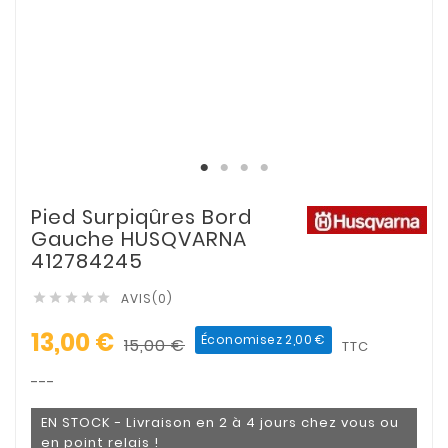
Pied Surpiqûres Bord
Gauche HUSQVARNA
412784245
AVIS(0)





13,00 €
Économisez 2,00 €
15,00 €
TTC
---
EN STOCK - Livraison en 2 à 4 jours chez vous ou
en point relais !