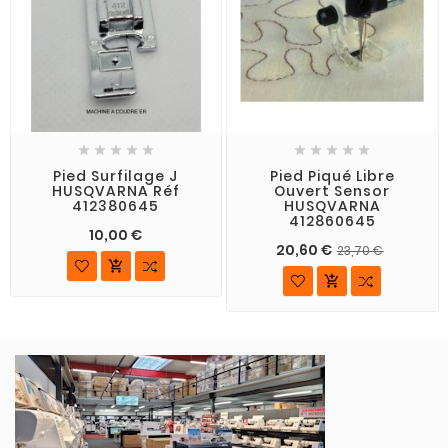










Pied Surfilage J
Pied Piqué Libre
HUSQVARNA Réf
Ouvert Sensor
412380645
HUSQVARNA
412860645
10,00 €
20,60 €
23,70 €

