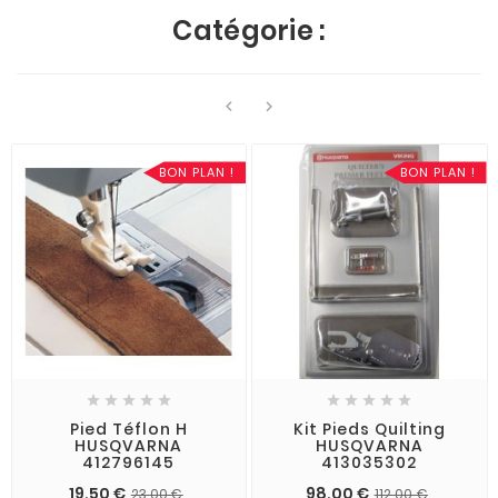
Catégorie :


BON PLAN !
BON PLAN !










Pied Téflon H
Kit Pieds Quilting
HUSQVARNA
HUSQVARNA
412796145
413035302
19,50 €
98,00 €
23,00 €
112,00 €