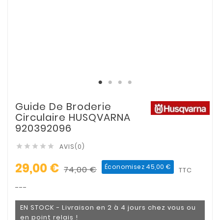
Guide De Broderie
Circulaire HUSQVARNA
920392096
AVIS(0)





29,00 €
Économisez 45,00 €
74,00 €
TTC
---
EN STOCK - Livraison en 2 à 4 jours chez vous ou
en point relais !