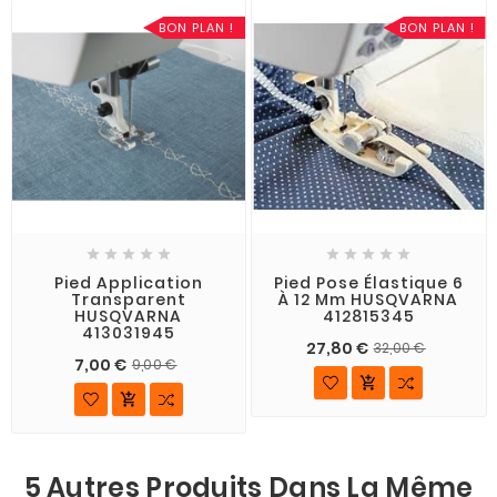
BON PLAN !
BON PLAN !










Pied Application
Pied Pose Élastique 6
Transparent
À 12 Mm HUSQVARNA
HUSQVARNA
412815345
413031945
27,80 €
32,00 €
7,00 €
9,00 €


5 Autres Produits Dans La Même