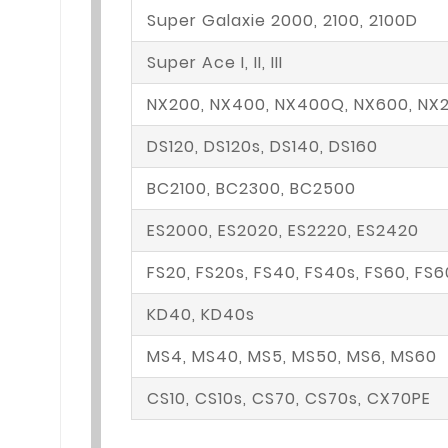
Super Galaxie 2000, 2100, 2100D
Super Ace I, II, III
NX200, NX400, NX400Q, NX600, NX
DS120, DS120s, DS140, DS160
BC2100, BC2300, BC2500
ES2000, ES2020, ES2220, ES2420
FS20, FS20s, FS40, FS40s, FS60, F
KD40, KD40s
MS4, MS40, MS5, MS50, MS6, MS60
CS10, CS10s, CS70, CS70s, CX70PE