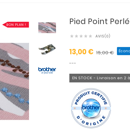
Pied Point Per
BON PLAN !
AVIS(0)





13,00 €
Écono
15,00 €
---
EN STOCK - Livraison en 2 à