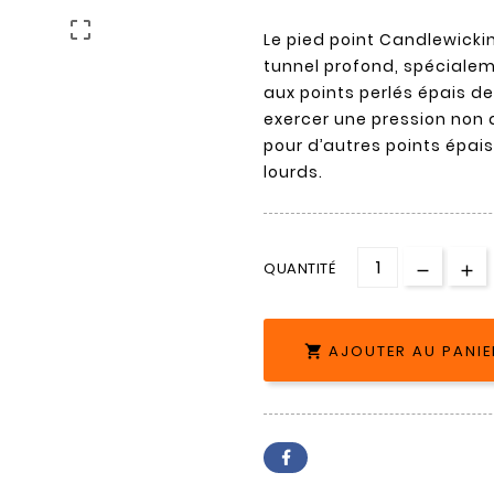

Le pied point Candlewickin
tunnel profond, spécialem
aux points perlés épais d
exercer une pression non d
pour d’autres points épais
lourds.
QUANTITÉ
AJOUTER AU PANIE
