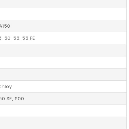
 A150
35, 50, 55, 55 FE
shley
550 SE, 600