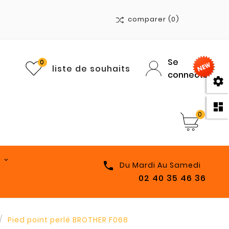
comparer
(0)
Se
0
liste de souhaits
connecter


0

Du Mardi Au Samedi
02 40 35 46 36
Pied point perlé BROTHER F068