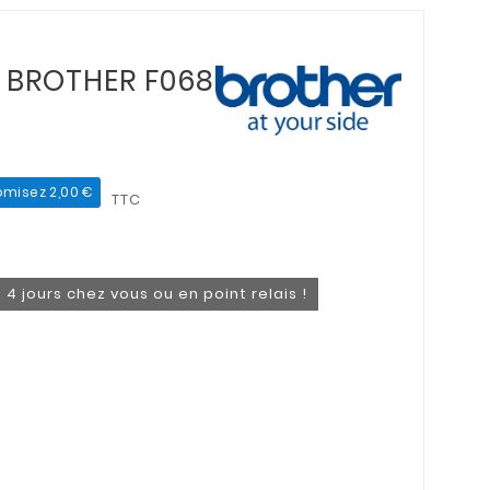
lé BROTHER F068
misez 2,00 €
TTC
 4 jours chez vous ou en point relais !