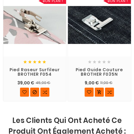
BON PLAN !
BON PLAN !










Pied Raseur Surfileur
Pied Guide Couture
BROTHER F054
BROTHER F035N
39,00 €
9,00 €
45,00 €
11,00 €


Les Clients Qui Ont Acheté Ce
Produit Ont Également Acheté :