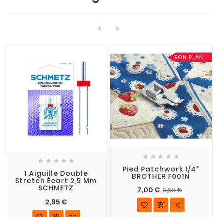


BON PLAN !










Pied Patchwork 1/4"
1 Aiguille Double
BROTHER F001N
Stretch Écart 2,5 Mm
SCHMETZ
7,00 €
8,00 €
2,95 €

