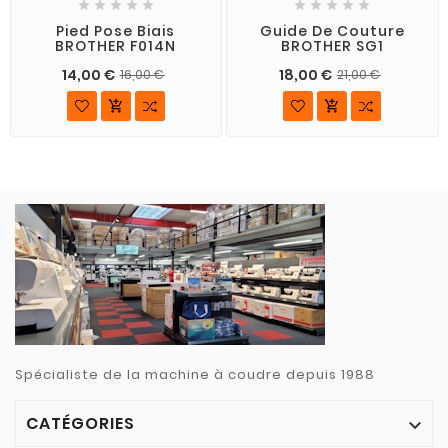










Pied Pose Biais
Guide De Couture
BROTHER F014N
BROTHER SG1
14,00 €
18,00 €
16,00 €
21,00 €


Spécialiste de la machine à coudre depuis 1988
CATÉGORIES
