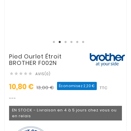
Pied Ourlet Étroit
BROTHER F002N
AVIS(0)





10,80 €
Économisez 2,20 €
13,00 €
TTC
---
EN STOCK - Livraison en 4 à 5 jours chez vous ou
en relais