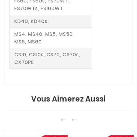
FS60, FS60s, FS70WT,
FS70WTs, FS100WT
KD40, KD40s
MS4, MS40, MS5, MS50,
MS6, MS60
CS10, CS10s, CS70, CS70s,
CX70PE
Vous Aimerez Aussi

