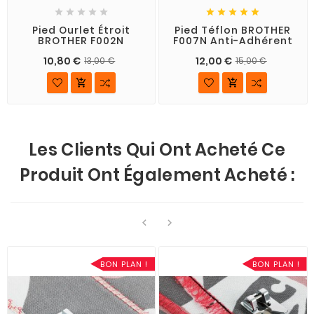










Pied Ourlet Étroit
Pied Téflon BROTHER
BROTHER F002N
F007N Anti-Adhérent
10,80 €
12,00 €
13,00 €
15,00 €


Les Clients Qui Ont Acheté Ce
Produit Ont Également Acheté :


BON PLAN !
BON PLAN !