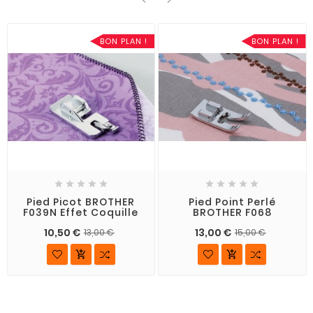
BON PLAN !
BON PLAN !










Pied Picot BROTHER
Pied Point Perlé
F039N Effet Coquille
BROTHER F068
10,50 €
13,00 €
13,00 €
15,00 €

