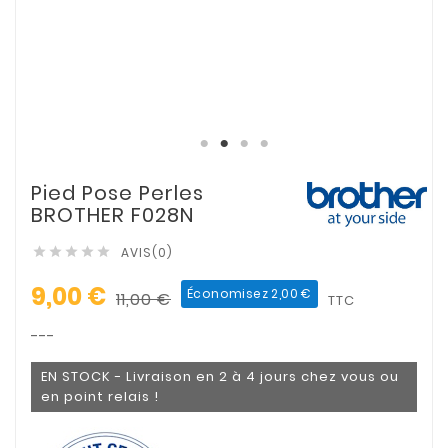
Pied Pose Perles
BROTHER F028N
AVIS(0)





9,00 €
Économisez 2,00 €
11,00 €
TTC
---
EN STOCK - Livraison en 2 à 4 jours chez vous ou
en point relais !