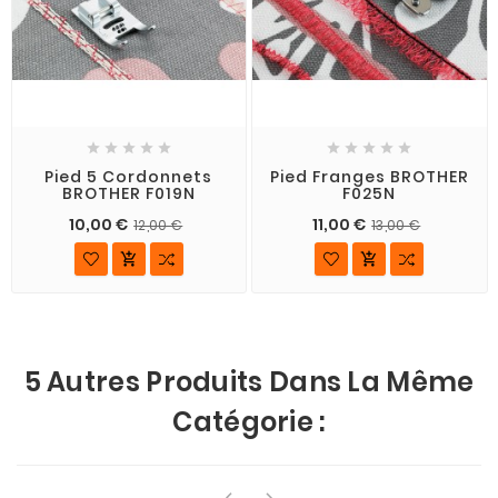










Pied 5 Cordonnets
Pied Franges BROTHER
BROTHER F019N
F025N
10,00 €
11,00 €
12,00 €
13,00 €


5 Autres Produits Dans La Même
Catégorie :

