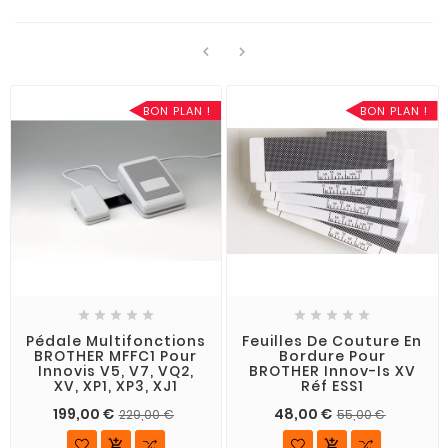


BON PLAN !
BON PLAN !










Pédale Multifonctions
Feuilles De Couture En
BROTHER MFFC1 Pour
Bordure Pour
Innovis V5, V7, VQ2,
BROTHER Innov-Is XV
XV, XP1, XP3, XJ1
Réf ESS1
199,00 €
48,00 €
229,00 €
55,00 €

