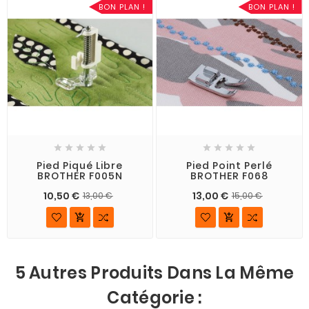
BON PLAN !
BON PLAN !










Pied Piqué Libre
Pied Point Perlé
BROTHER F005N
BROTHER F068
10,50 €
13,00 €
13,00 €
15,00 €


5 Autres Produits Dans La Même
Catégorie :