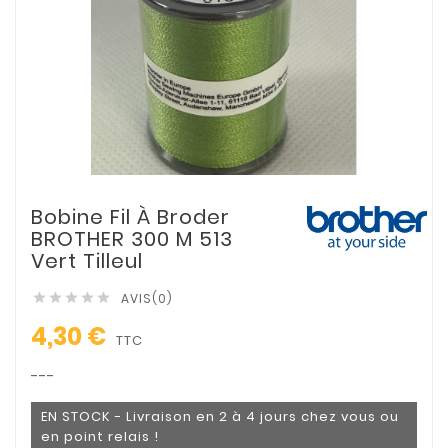
Bobine Fil À Broder
BROTHER 300 M 513
Vert Tilleul
AVIS(0)





4,30 €
TTC
---
EN STOCK - Livraison en 2 à 4 jours chez vous ou
en point relais !