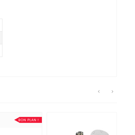


BON PLAN !