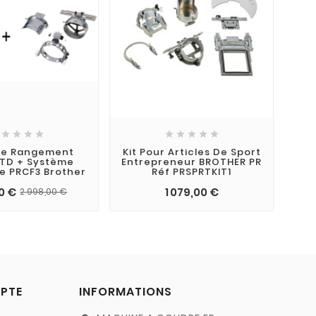









De Rangement
Kit Pour Articles De Sport
TD + Système
Entrepreneur BROTHER PR
e PRCF3 Brother
Réf PRSPRTKIT1
00 €
1 079,00 €
2 998,00 €
PTE
INFORMATIONS