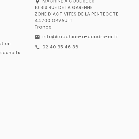
MACHINE A COUDRE ER
location_on
10 BIS RUE DE LA GARENNE
ZONE D'ACTIVITES DE LA PENTECOTE
44700 ORVAULT
France
info@machine-a-coudre-er.fr
email
ction
02 40 35 46 36
call
 souhaits