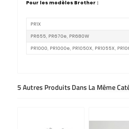
Pour les modèles Brother :
PR1X
PR655, PR670e, PR680W
PR1000, PR1000e, PR1050X, PR1055X, PR1
5 Autres Produits Dans La Même Caté