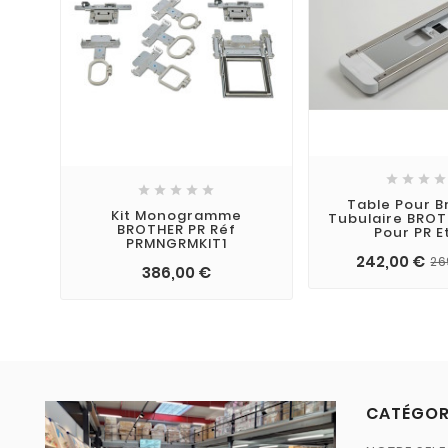









Table Pour B
Kit Monogramme
Tubulaire BROT
BROTHER PR Réf
Pour PR E
PRMNGRMKIT1
242,00 €
26
386,00 €
CATÉGOR