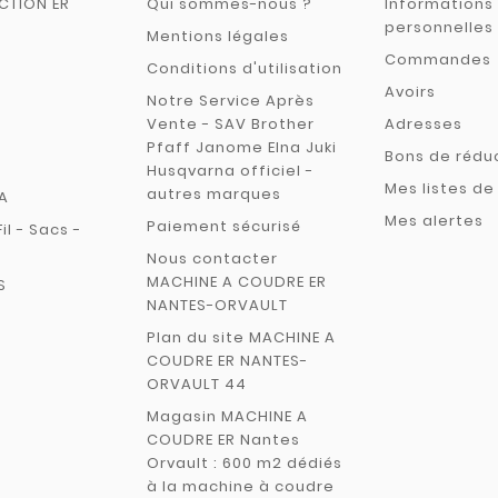
CTION ER
Qui sommes-nous ?
Informations
personnelles
Mentions légales
Commandes
Conditions d'utilisation
Avoirs
Notre Service Après
Vente - SAV Brother
Adresses
Pfaff Janome Elna Juki
Bons de rédu
Husqvarna officiel -
Mes listes de
autres marques
A
Mes alertes
Paiement sécurisé
Fil - Sacs -
Nous contacter
MACHINE A COUDRE ER
S
NANTES-ORVAULT
Plan du site MACHINE A
COUDRE ER NANTES-
ORVAULT 44
Magasin MACHINE A
COUDRE ER Nantes
Orvault : 600 m2 dédiés
à la machine à coudre