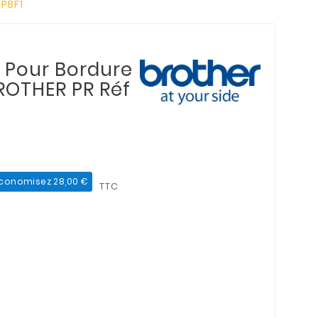
PBF1
 Pour Bordure
ROTHER PR Réf
conomisez 28,00 €
TTC