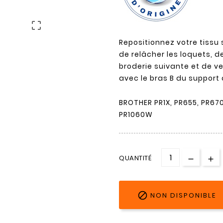

Repositionnez votre tissu s
de relâcher les loquets, de
broderie suivante et de ver
avec le bras B du support
BROTHER PR1X, PR655, PR670
PR1060W
QUANTITÉ

NON DISPONIBLE