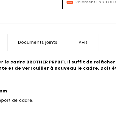
Paiement En X3 Ou 
Documents joints
Avis
 le cadre BROTHER PRPBF1. Il suffit de relâcher l
te et de verrouiller à nouveau le cadre. Doit ê
 mm
upport de cadre.