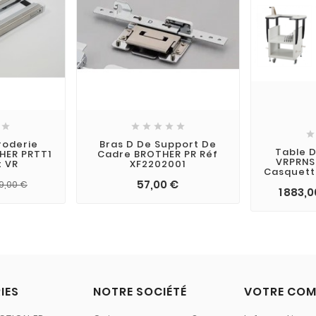







roderie
Bras D De Support De
Table 
HER PRTT1
Cadre BROTHER PR Réf
VRPRNS
t VR
XF2202001
Casquett
57,00 €
9,00 €
1 883,
IES
NOTRE SOCIÉTÉ
VOTRE COM