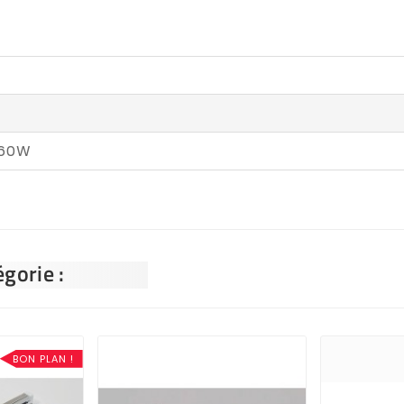
060W
gorie :
BON PLAN !