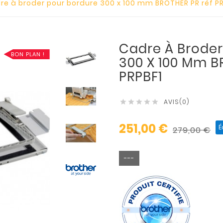
re à broder pour bordure 300 x 100 mm BROTHER PR réf PR
Cadre À Broder
BON PLAN !
300 X 100 Mm B
PRPBF1
AVIS(0)





251,00 €
É
279,00 €
---