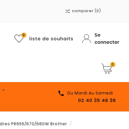
comparer
(0)
Se
0
liste de souhaits
connecter
0

Du Mardi Au Samedi
02 40 35 46 36
dres PR655/670/680W Brother