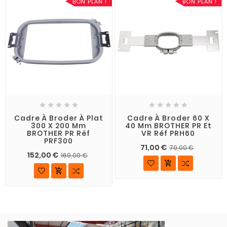
BON PLAN !
BON PLAN !










Cadre À Broder À Plat
Cadre À Broder 60 X
300 X 200 Mm
40 Mm BROTHER PR Et
BROTHER PR Réf
VR Réf PRH60
PRF300
71,00 €
79,00 €
152,00 €
169,00 €

