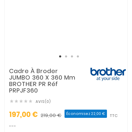
Cadre À Broder
JUMBO 360 X 360 Mm
BROTHER PR Réf
PRPJF360
AVIS(0)





197,00 €
Économisez 22,00 €
219,00 €
TTC
---