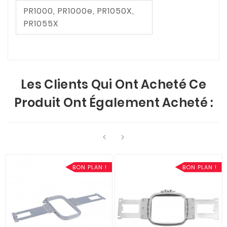
PR1000, PR1000e, PR1050X,
PR1055X
Les Clients Qui Ont Acheté Ce
Produit Ont Également Acheté :


BON PLAN !
BON PLAN !