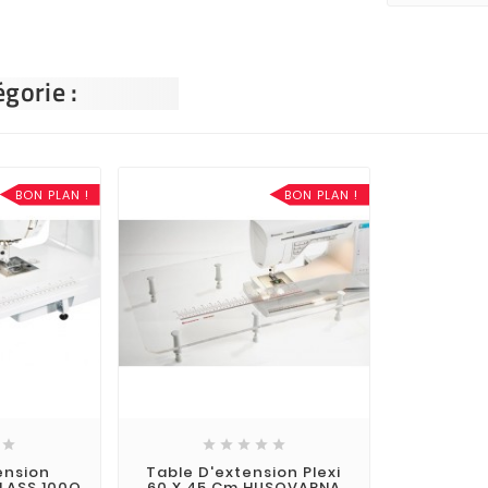
gorie :
BON PLAN !
BON PLAN !






ension
Table D'extension Plexi
LASS 100Q
60 X 45 Cm HUSQVARNA