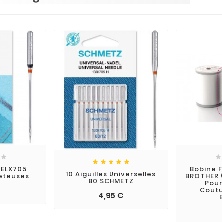







0 ELX705
Bobine F
10 Aiguilles Universelles
eteuses
BROTHER (
80 SCHMETZ
Pou
€
Coutu
4,95 €