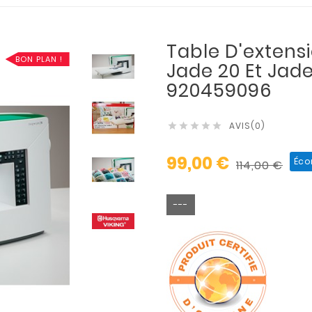
Table D'exten
BON PLAN !
Jade 20 Et Jade
920459096
AVIS(0)





99,00 €
Éco
114,00 €
---