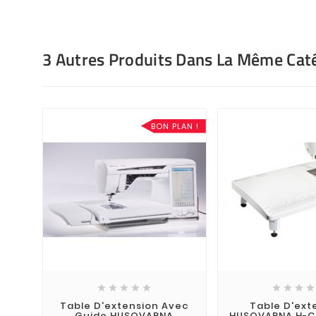
3 Autres Produits Dans La Même Caté
BON PLAN !









Table D'extension Avec
Table D'ext
Guide HUSQVARNA
HUSQVARNA H-C