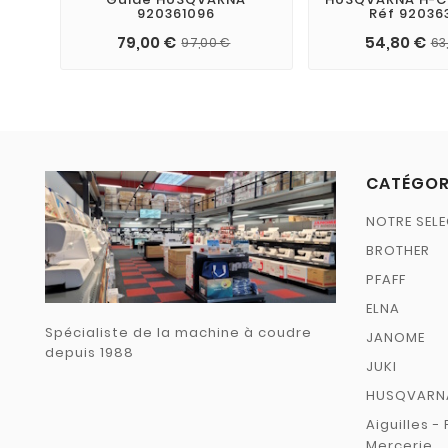
920361096
Réf 92036
79,00 €
54,80 €
97,00 €
63
CATÉGOR
NOTRE SELE
BROTHER
PFAFF
ELNA
Spécialiste de la machine à coudre
JANOME
depuis 1988
JUKI
HUSQVARN
Aiguilles - 
Mercerie