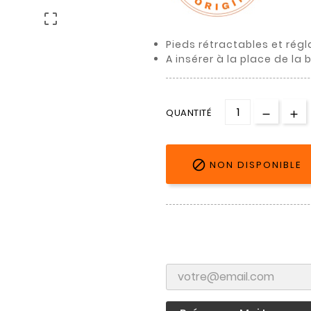

Pieds rétractables et régl
A insérer à la place de la
QUANTITÉ

NON DISPONIBLE