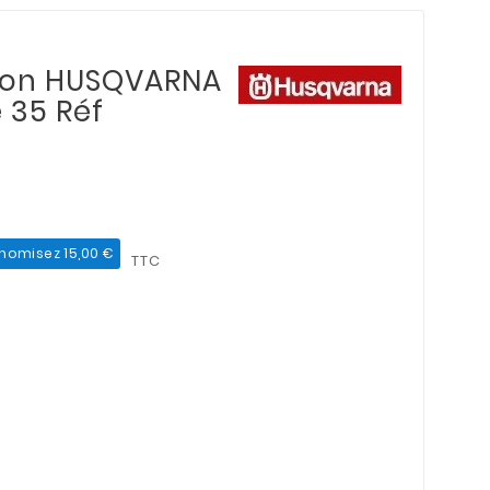
sion HUSQVARNA
 35 Réf
nomisez 15,00 €
TTC