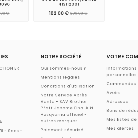
3096
413112001
182,00 €
,00 €
209,00 €
IES
NOTRE SOCIÉTÉ
VOTRE COM
CTION ER
Qui sommes-nous ?
Informations
personnelles
Mentions légales
Commandes
Conditions d'utilisation
Avoirs
Notre Service Après
Vente - SAV Brother
Adresses
Pfaff Janome Elna Juki
Bons de rédu
Husqvarna officiel -
Mes listes de
autres marques
A
Mes alertes
Paiement sécurisé
Fil - Sacs -