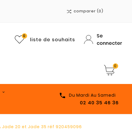
comparer
(0)
Se
0
liste de souhaits
connecter
0

Du Mardi Au Samedi
02 40 35 46 36
 Jade 20 et Jade 35 réf 920459096