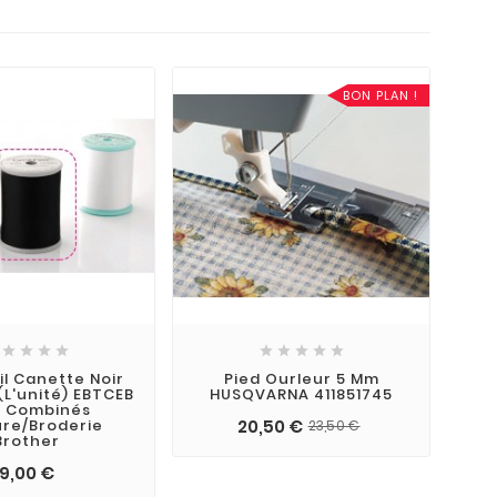
BON PLAN !









il Canette Noir
Pied Ourleur 5 Mm
l'unité) EBTCEB
HUSQVARNA 411851745
r Combinés
re/broderie
20,50 €
23,50 €
Brother
9,00 €