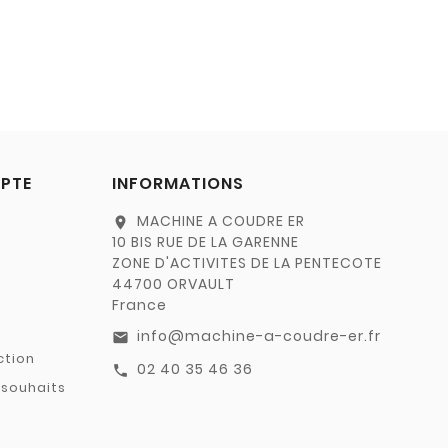
PTE
INFORMATIONS
MACHINE A COUDRE ER
location_on
10 BIS RUE DE LA GARENNE
ZONE D'ACTIVITES DE LA PENTECOTE
44700 ORVAULT
France
info@machine-a-coudre-er.fr
email
ction
02 40 35 46 36
call
 souhaits