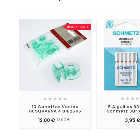
BON PLAN !









10 Canettes Vertes
5 Aiguilles 8
HUSQVARNA 413182545
Schmetz Surj
12,00 €
3,95 
13,80 €