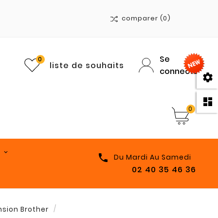
comparer
(0)
Se
0
liste de souhaits
connecter


0

Du Mardi Au Samedi
02 40 35 46 36
nsion Brother