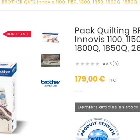
 BROTHER QKF2 Innovis 1100, 1150, 1300, 1350, 1800Q, 1850Q
Pack Quilting 
BON PLAN !
Innovis 1100, 1150
1800Q, 1850Q, 2
AVIS(0)





179,00 €
TTC
---
Derniers articles en stock