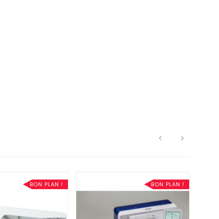


BON PLAN !
BON PLAN !