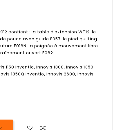
F2 contient : la table d’extension WT12, le
de pouce avec guide F057, le pied quilting
couture F016N, la poignée à mouvement libre
traînement ouvert F062.
is 1150 Inventio, Innovis 1300, Innovis 1350
novis 1850Q Inventio, Innovis 2600, Innovis
R