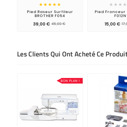









Pied Raseur Surfileur
Pied Fronceur
BROTHER F054
F012N
39,00 €
15,00 €
45,00 €
17
Les Clients Qui Ont Acheté Ce Produi
BON PLAN !