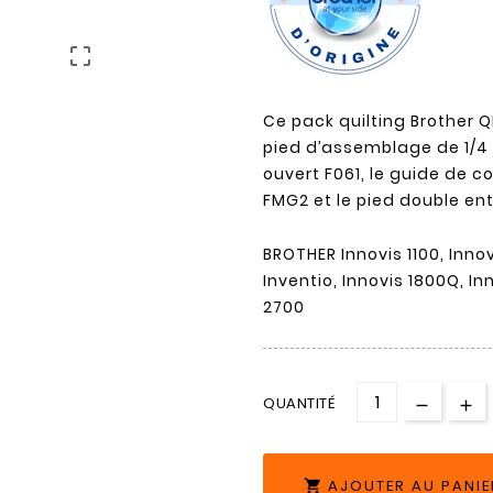

Ce pack quilting Brother QK
pied d’assemblage de 1/4 
ouvert F061, le guide de 
FMG2 et le pied double en
BROTHER Innovis 1100, Innov
Inventio, Innovis 1800Q, In
2700
QUANTITÉ
AJOUTER AU PANIE
