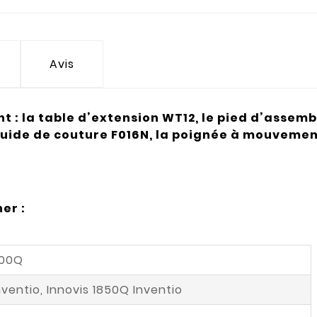
Avis
nt : la table d’extension WT12, le pied d’assem
e guide de couture F016N, la poignée à mouvemen
er :
1800Q
Inventio, Innovis 1850Q Inventio