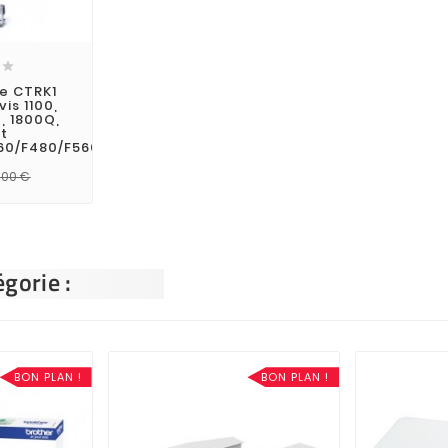

re CTRK1
is 1100,
0, 1800Q,
Et
60/F480/F560/F580
,00 €
gorie :
BON PLAN !
BON PLAN !