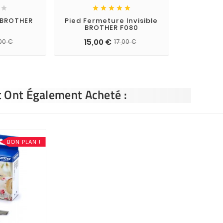






 BROTHER
Pied Fermeture Invisible
BROTHER F080
15,00 €
,00 €
17,00 €
t Ont Également Acheté :
BON PLAN !