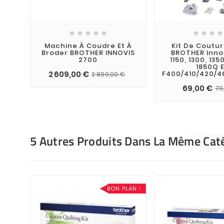









Machine À Coudre Et À
Kit De Coutu
Broder BROTHER INNOVIS
BROTHER Innov
2700
1150, 1300, 135
1850Q 
2 609,00 €
F400/410/420/4
2 899,00 €
69,00 €
79
5 Autres Produits Dans La Même Caté
BON PLAN !