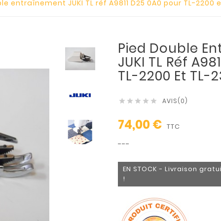
le entraînement JUKI TL réf A9811 D25 0A0 pour TL-2200 
Pied Double E
JUKI TL Réf A98
TL-2200 Et TL-
AVIS(0)





74,00 €
TTC
---
EN STOCK - Livraison gratui
!