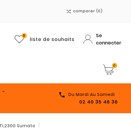
comparer
(0)
Se
0
liste de souhaits
connecter
0

Du Mardi Au Samedi
02 40 35 46 36
t TL2300 Sumato