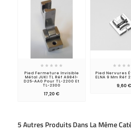









Pied Fermeture Invisible
Pied Nervures É
Métal JUKI TL Réf A9841-
ELNA 9 Mm Réf 
D25-AA0 Pour TL-2200 Et
TL-2300
9,60 
17,20 €
5 Autres Produits Dans La Même Caté