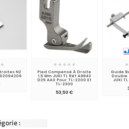







troites N2
Pied Compensé À Droite
Guide B
202094209
1,5 Mm JUKI TL Réf A9843
Double
D25 AA0 Pour TL-2200 Et
JUKI TL
€
TL-2300
53,50 €
gorie :