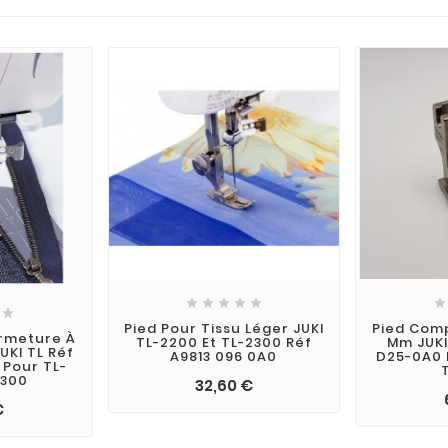







Pied Pour Tissu Léger JUKI
Pied Comp
ermeture À
TL-2200 Et TL-2300 Réf
Mm JUKI
UKI TL Réf
A9813 096 0A0
D25-0A0 
 Pour TL-
2300
32,60 €
€