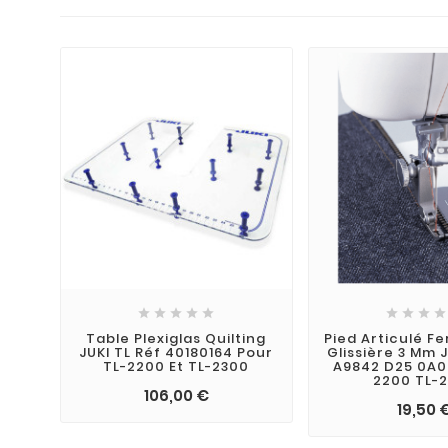









Table Plexiglas Quilting
Pied Articulé F
JUKI TL Réf 40180164 Pour
Glissière 3 Mm J
TL-2200 Et TL-2300
A9842 D25 0A0
2200 TL-
106,00 €
19,50 