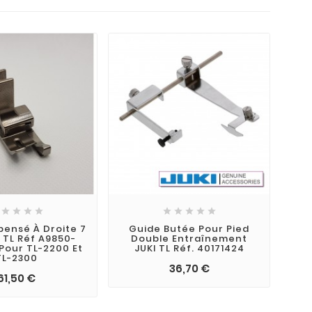









ensé À Droite 7
Guide Butée Pour Pied
 TL Réf A9850-
Double Entraînement
Pour TL-2200 Et
JUKI TL Réf. 40171424
TL-2300
36,70 €
61,50 €