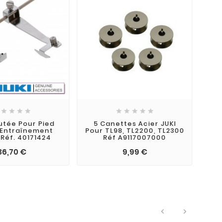









utée Pour Pied
5 Canettes Acier JUKI
 Entraînement
Pour TL98, TL2200, TL2300
 Réf. 40171424
Réf A9117007000
36,70 €
9,99 €

