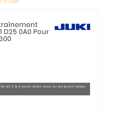
et TL-2300
ntraînement
11 D25 0A0 Pour
2300
te en 2 à 4 jours chez vous ou en point relais