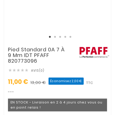
Pied Standard 0A 7 À
9 Mm IDT PFAFF
820773096
AVIS(0)





11,00 €
Économisez 2,00 €
13,00 €
TTC
---
EN STOCK - Livraison en 2 à 4 jours chez vous ou
en point relais !