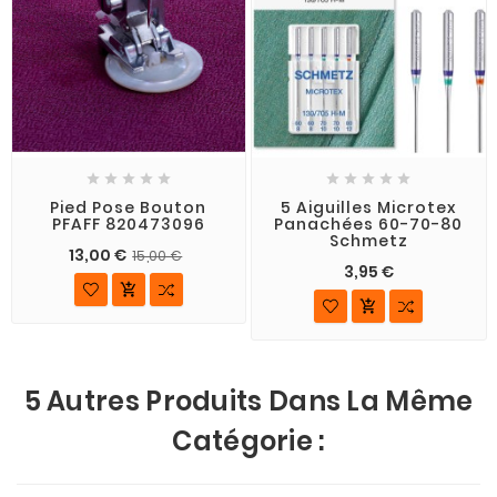










Pied Pose Bouton
5 Aiguilles Microtex
PFAFF 820473096
Panachées 60-70-80
Schmetz
13,00 €
15,00 €
3,95 €


5 Autres Produits Dans La Même
Catégorie :