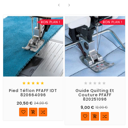


BON PLAN !
BON PLAN !










Pied Téflon PFAFF IDT
Guide Quilting Et
820664096
Couture PFAFF
820251096
20,50 €
24,00 €
9,00 €
12,00 €

