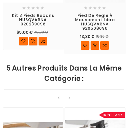










Kit 3 Pieds Rubans
Pied De Règle À
HUSQVARNA
Mouvement Libre
920239096
HUSQVARNA
920508096
65,00 €
75,00 €
13,30 €
15,30 €


5 Autres Produits Dans La Même
Catégorie :


BON PLAN !