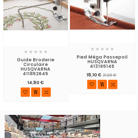










Pied Méga Passepoil
Guide Broderie
HUSQVARNA
Circulaire
413195145
HUSQVARNA
411852645
18,10 €
21,00 €
14,80 €

