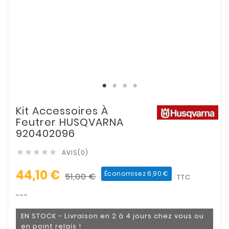
Kit Accessoires À
Feutrer HUSQVARNA
920402096
AVIS(0)





44,10 €
Économisez 6,90 €
51,00 €
TTC
---
EN STOCK - Livraison en 2 à 4 jours chez vous ou
en point relais !