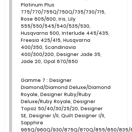
Platinum Plus
775/770/755Q/750Q/735/730/715,
Rose 605/600, Iris, Lily
555/550/545/540/535/530,
Husqvarna 500, Interlude 445/435,
Freesia 425/415, Husqvarna
400/350, Scandinavia
400/300/200, Designer Jade 35,
Jade 20, Opal 670/650
Gamme 7 : Designer
Diamond/Diamond Deluxe/Diamond
Royale, Designer Ruby/Ruby
Deluxe/Ruby Royale, Designer
Topaz 50/40/30/25/20, Designer
SE, Designer I/II, Quilt Designer I/II,
Sapphire
965Q/960Q/930/875Q/870Q/855/850/835/