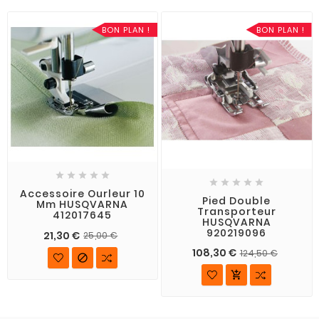
BON PLAN !
BON PLAN !










Accessoire Ourleur 10
Pied Double
Mm HUSQVARNA
Transporteur
412017645
HUSQVARNA
920219096
21,30 €
25,00 €
108,30 €
124,50 €

