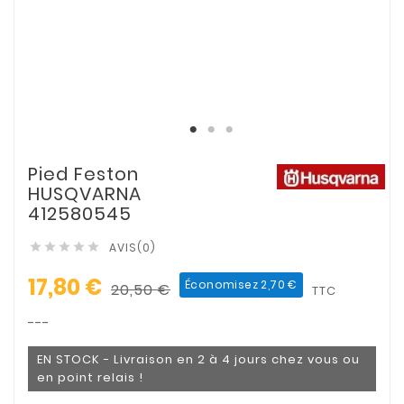
Pied Feston
HUSQVARNA
412580545
AVIS(0)





17,80 €
Économisez 2,70 €
20,50 €
TTC
---
EN STOCK - Livraison en 2 à 4 jours chez vous ou
en point relais !