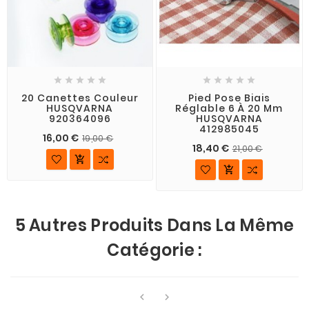










20 Canettes Couleur
Pied Pose Biais
HUSQVARNA
Réglable 6 À 20 Mm
920364096
HUSQVARNA
412985045
16,00 €
19,00 €
18,40 €
21,00 €


5 Autres Produits Dans La Même
Catégorie :

