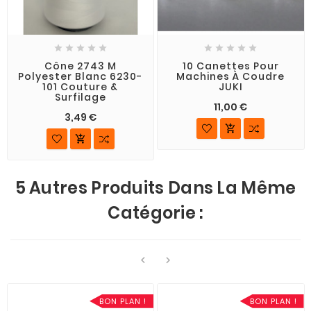










Cône 2743 M
10 Canettes Pour
Polyester Blanc 6230-
Machines À Coudre
101 Couture &
JUKI
Surfilage
11,00 €
3,49 €


5 Autres Produits Dans La Même
Catégorie :


BON PLAN !
BON PLAN !