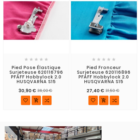










Pied Pose Élastique
Pied Fronceur
Surjeteuse 620116796
Surjeteuse 620116896
PFAFF Hobbylock 2.0
PFAFF Hobbylock 2.0
HUSQVARNA S15
HUSQVARNA S15
30,90 €
27,40 €
36,00 €
31,50 €

