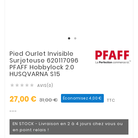
Pied Ourlet Invisible
Surjeteuse 620117096
PFAFF Hobbylock 2.0
HUSQVARNA S15
AVIS(0)





27,00 €
Économisez 4,00 €
31,00 €
TTC
---
EN STOCK - Livraison en 2 à 4 jours chez vous ou
en point relais !