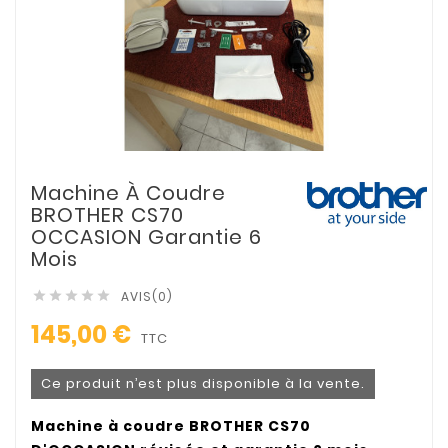
Machine À Coudre
BROTHER CS70
OCCASION Garantie 6
Mois
AVIS(0)





145,00 €
TTC
Ce produit n’est plus disponible à la vente.
Machine à coudre BROTHER CS70