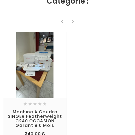
Catégorie :







Machine A Coudre
SINGER Featherweight
C240 OCCASION
Garantie 6 Mois
340,00 €